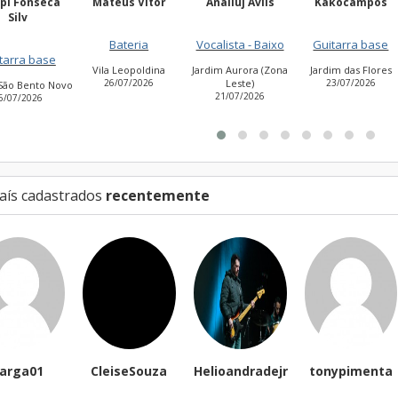
teus Vitor
Anailuj Avlis
Kakocampos
PEDRO TIAGO
NASCIMEN
Bateria
Vocalista - Baixo
Guitarra base
Guitarra base
a Leopoldina
Jardim Aurora (Zona
Jardim das Flores
6/07/2026
Leste)
23/07/2026
Cidade Antônio
21/07/2026
Estevão de Carvalh
27/07/2026
aís cadastrados
recentemente
eiseSouza
Helioandradejr
tonypimenta
James Laverc