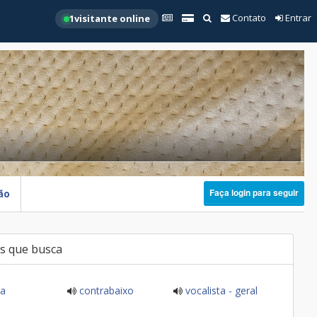
Contato
Entrar
1
visitante online
Faça login para seguir
ão
s que busca
ia
contrabaixo
vocalista - geral