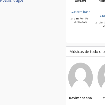
Nossos Artigos
targa01
Filippi Fonseca
Ma
Silv
Guitarra base
Guitarra base
Jardim Peri Peri
Vil
06/08/2026
2
Jardim São Bento Novo
26/07/2026
Músicos de todo o p
Davimansano
targa01
Cl