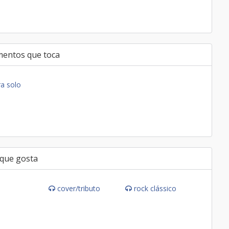
mentos que toca
ra solo
 que gosta
cover/tributo
rock clássico