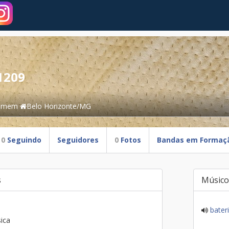
1209
omem
Belo Horizonte/MG
0
Seguindo
Seguidores
0
Fotos
Bandas em Formaç
s
Músico
bater
ica