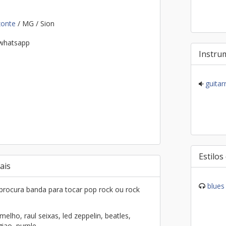
zonte
/ MG / Sion
 whatsapp
Instru
guitar
Estilos
ais
blues
 procura banda para tocar pop rock ou rock
elho, raul seixas, led zeppelin, beatles,
iao, purple...