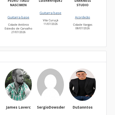
Luizhenrique2
DARKNESS
Bacharell
Wal
STUDIO
Fregues
Guitarra base
Guitarra base
27/06
Acordeão
Vila Curuçá
Cidade Jardim
11/07/2026
30/06/2026
Cidade Vargas
o
08/07/2026
SergioDowsder
DuSanntos
Dom marins
thai