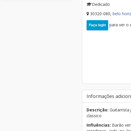
Dedicado
30320-080,
belo hori
para ver o
Faça login
Informações adicion
Descrição:
Guitarrista
classico
Influências:
Barão verm
creedence, acdc, ira, leg