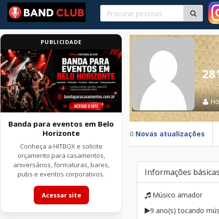
PUBLICIDADE
28
H
Banda para eventos em Belo
Horizonte
0
Novas atualizações
Conheça a HITBOX e solicite
orçamento para casamentos,
aniversários, formaturas, bares,
Informações básica
pubs e eventos corporativos.
Músico amador
Acessar site
9 ano(s) tocando mús