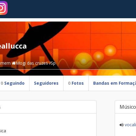
eallucca
omem
Mogi das cruzes /Sp
0
Seguindo
Seguidores
0
Fotos
Bandas em Formaç
s
Músico
vocali
ica