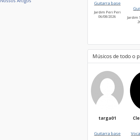
Nossos Artigos
Guitarra base
Guitarra base
Jardim Peri Peri
Vi
06/08/2026
Jardim São Bento Novo
26/07/2026
Músicos de todo o p
targa01
CleiseSouza
Guitarra base
Vocalista - Geral