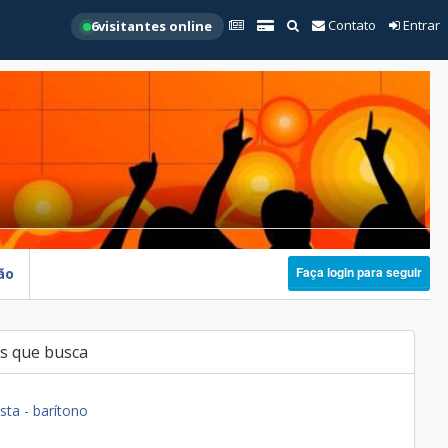
Contato
Entrar
6
visitantes online
Faça login para seguir
ão
s que busca
sta - barítono