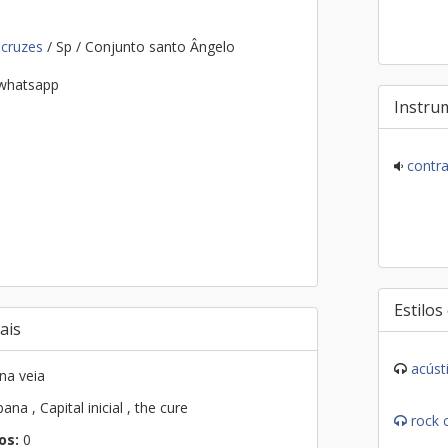
 cruzes
/ Sp / Conjunto santo Ângelo
 whatsapp
Instru
contra
Estilos
ais
acúst
 na veia
na , Capital inicial , the cure
rock 
os:
0