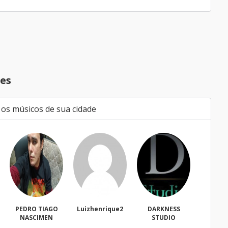
es
 os músicos de sua cidade
Luizhenrique2
DARKNESS
Bacharell
Wa
STUDIO
Fregue