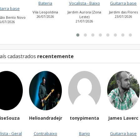
Bateria
Vocalista - Baixo
Guitarra base
Guitarra base
la Leopoldina
Jardim Aurora (Zona
Jardim das Flores
26/07/2026
Leste)
23/07/2026
Cidade Antônio
21/07/2026
Estevão de Carval
27/07/2026
aís cadastrados
recentemente
Helioandradejr
tonypimenta
James Laverc
SergioDow
02/08/202
Contrabaixo
Banjo
Guitarra base