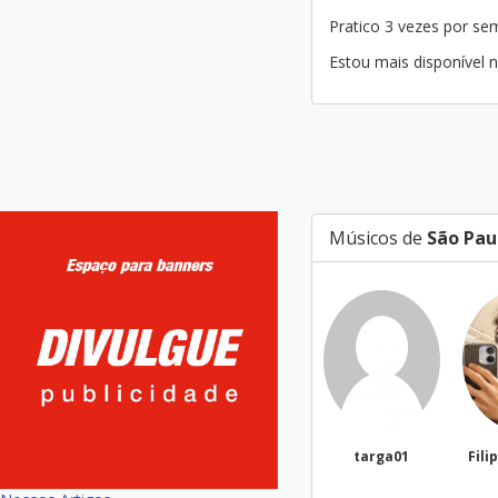
Pratico 3 vezes por s
Estou mais disponível n
Músicos de
São Pau
targa01
Filippi Fonseca
Ma
Silv