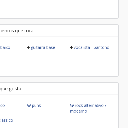
mentos que toca
baixo
guitarra base
vocalista - barítono
 que gosta
ico
punk
rock alternativo /
moderno
clássico