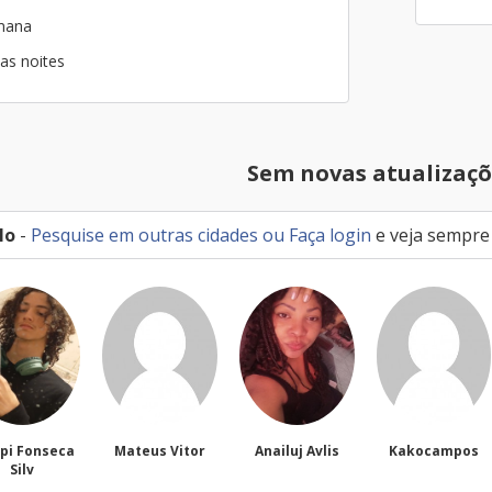
emana
as noites
Sem novas atualizaçõ
lo
-
Pesquise em outras cidades
ou
Faça login
e veja sempre
teus Vitor
Anailuj Avlis
Kakocampos
PEDRO TIAGO
NASCIMEN