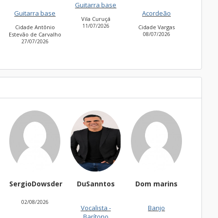
Guitarra base
Guitarra base
27/0
Acordeão
Vila Curuçá
Cidade Jardim
11/07/2026
30/06/2026
Cidade Vargas
ho
08/07/2026
sder
DuSanntos
Dom marins
thaisbadu
Fe
6
Vocalista -
Banjo
Teclado
Barítono