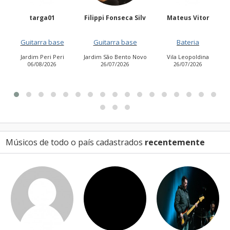
Filippi Fonseca Silv
Mateus Vitor
Anailuj Avlis
Guitarra base
Bateria
Vocalista - Baixo
Jardim São Bento Novo
Vila Leopoldina
Jardim Aurora (Zona
26/07/2026
26/07/2026
Leste)
21/07/2026
Músicos de todo o país cadastrados
recentemente