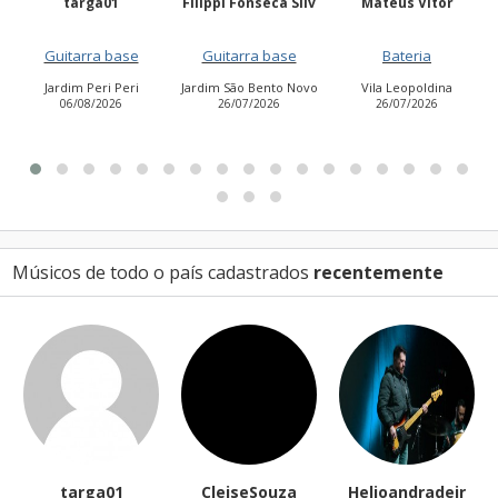
Filippi Fonseca Silv
Mateus Vitor
Anailuj Avlis
Guitarra base
Bateria
Vocalista - Baixo
Jardim São Bento Novo
Vila Leopoldina
Jardim Aurora (Zona
26/07/2026
26/07/2026
Leste)
21/07/2026
Músicos de todo o país cadastrados
recentemente
1
CleiseSouza
Helioandradejr
tonypimenta