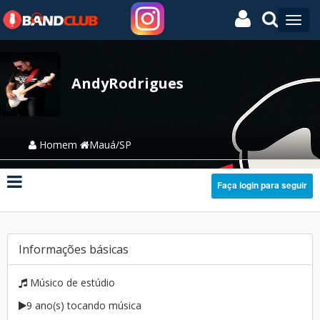
AndyRodrigues
Homem
Mauá/SP
Faça login para seguir
Informações básicas
Músico de estúdio
9 ano(s) tocando música