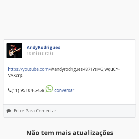
AndyRodrigues
10 mêses atrás
https://youtube.com/
@andyrodrigues4871?si=GjwquCY-
VAXcrjC-
(11) 95104-5458
conversar
Entre Para Comentar
Não tem mais atualizações