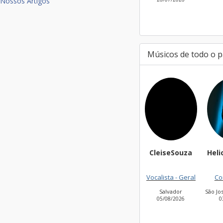
Nossos Artigos
Músicos de todo o p
CleiseSouza
Helioandrad
Vocalista - Geral
Contrabaix
Salvador
São José dos Ca
05/08/2026
03/08/2026