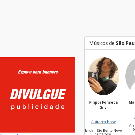
Músicos de
São Pau
Filippi Fonseca
Mateus Vitor
Silv
Bateria
Vo
Guitarra base
Vila Leopoldina
Jar
26/07/2026
Jardim São Bento Novo
26/07/2026