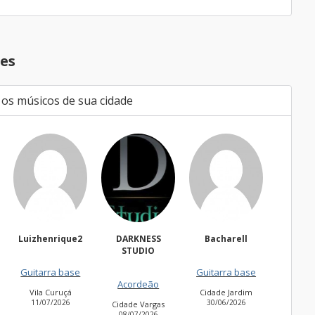
es
 os músicos de sua cidade
e2
DARKNESS
Bacharell
Waldir
N
STUDIO
Freguesia do Ó
e
Guitarra base
B
27/06/2026
Acordeão
Cidade Jardim
Amer
30/06/2026
26
Cidade Vargas
08/07/2026