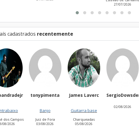
27/07/2026
aís cadastrados
recentemente
ejr
tonypimenta
James Laverc
SergioDowsder
Du
02/08/2026
o
Banjo
Guitarra base
Vo
B
mpos
Juiz de Fora
Charqueadas
03/08/2026
05/08/2026
P
01