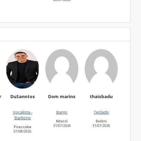
Sanntos
Dom marins
thaisbadu
FernandoCSCD
calista -
Banjo
Teclado
Acordeão
arítono
Niterói
Belém
Itatiba
31/07/2026
31/07/2026
30/07/2026
iracicaba
/08/2026