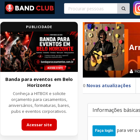
PUBLICIDADE
Ar
H
Banda para eventos em Belo
Horizonte
0
Novas atualizações
Conheça a HITBOX e solicite
orçamento para casamentos,
aniversários, formaturas, bares,
Informações básica
pubs e eventos corporativos.
Acessar site
para ver o
Faça login