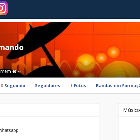
mando
omem
-/-
0
Seguindo
Seguidores
1
Fotos
Bandas em Formaç
s
Músico
 whatsapp