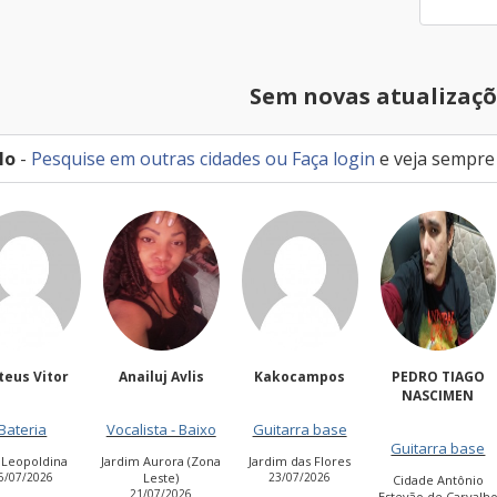
Sem novas atualizaçõ
lo
-
Pesquise em outras cidades
ou
Faça login
e veja sempre
Anailuj Avlis
Kakocampos
PEDRO TIAGO
Luizhenriqu
NASCIMEN
calista - Baixo
Guitarra base
Guitarra bas
Guitarra base
dim Aurora (Zona
Jardim das Flores
Vila Curuçá
Leste)
23/07/2026
11/07/2026
Cidade Antônio
21/07/2026
Estevão de Carvalho