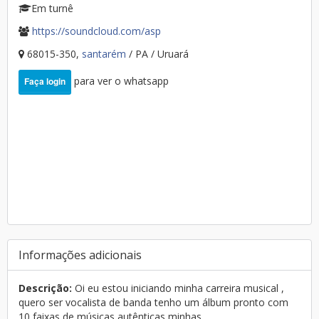
Em turnê
https://soundcloud.com/asp
68015-350,
santarém
/ PA / Uruará
para ver o whatsapp
Faça login
Informações adicionais
Descrição:
Oi eu estou iniciando minha carreira musical ,
quero ser vocalista de banda tenho um álbum pronto com
10 faixas de músicas autênticas minhas .