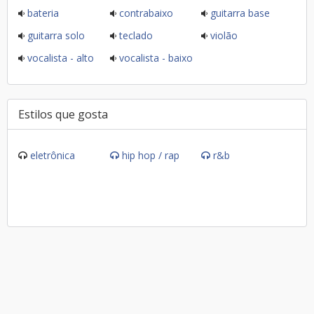
bateria
contrabaixo
guitarra base
guitarra solo
teclado
violão
vocalista - alto
vocalista - baixo
Estilos que gosta
eletrônica
hip hop / rap
r&b