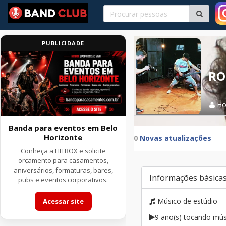
PUBLICIDADE
RO
H
Banda para eventos em Belo
Horizonte
0
Novas atualizações
Conheça a HITBOX e solicite
orçamento para casamentos,
aniversários, formaturas, bares,
Informações básica
pubs e eventos corporativos.
Músico de estúdio
Acessar site
9 ano(s) tocando mús