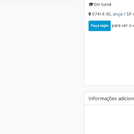
Em turnê
07414-30,
arujá
/ SP 
para ver o
Faça login
Informações adicion