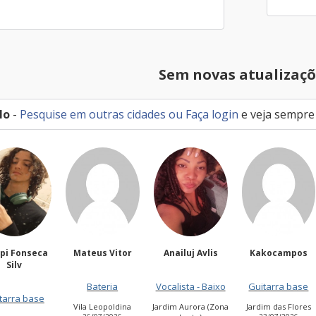
Sem novas atualizaçõ
lo
-
Pesquise em outras cidades
ou
Faça login
e veja sempre
Mateus Vitor
Anailuj Avlis
Kakocampos
PEDRO TIAG
NASCIMEN
Bateria
Vocalista - Baixo
Guitarra base
Guitarra bas
ila Leopoldina
Jardim Aurora (Zona
Jardim das Flores