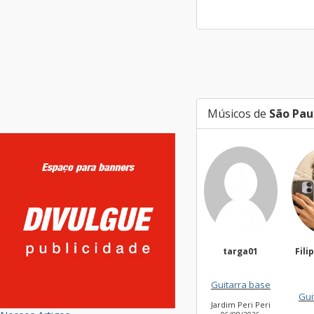
Músicos de
São Pau
targa01
Filippi Fonseca
Silv
Guitarra base
Guitarra base
Jardim Peri Peri
V