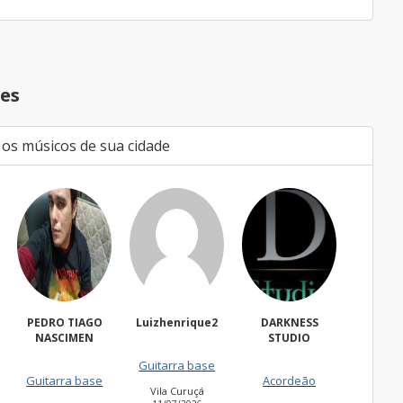
es
 os músicos de sua cidade
O
Luizhenrique2
DARKNESS
Bacharell
W
STUDIO
Freg
Guitarra base
Guitarra base
27
e
Acordeão
Vila Curuçá
Cidade Jardim