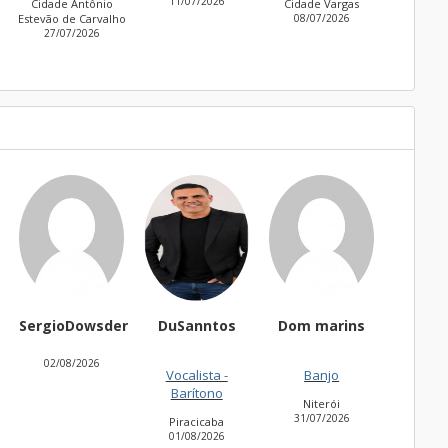
11/07/2026
30/06/2026
o
Cidade Vargas
lho
08/07/2026
Dowsder
DuSanntos
Dom marins
thaisbadu
8/2026
Vocalista -
Banjo
Teclado
Barítono
Niterói
Belém
31/07/2026
31/07/2026
Piracicaba
01/08/2026