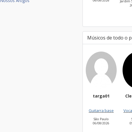
Nossos Artigos
06/08/2026
Jardim São Bento Novo
26/07/2026
Músicos de todo o p
targa01
CleiseSouza
Guitarra base
Vocalista - Geral
São Paulo
Salvador
06/08/2026
05/08/2026