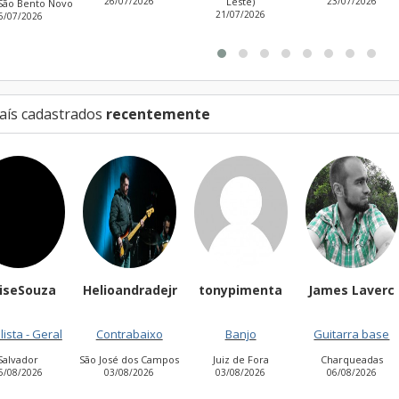
26/07/2026
Leste)
23/07/2026
Cidade Antôni
21/07/2026
Estevão de Carva
27/07/2026
aís cadastrados
recentemente
Helioandradejr
tonypimenta
James Laverc
Sergio
02/0
Contrabaixo
Banjo
Guitarra base
São José dos Campos
Juiz de Fora
Charqueadas
03/08/2026
03/08/2026
06/08/2026