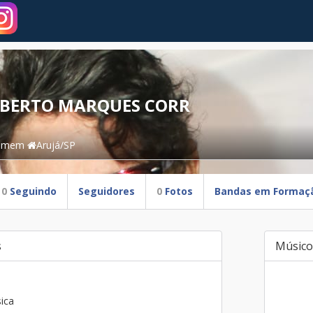
BERTO MARQUES CORR
omem
Arujá/SP
0
Seguindo
Seguidores
0
Fotos
Bandas em Formaç
s
Músico
ica