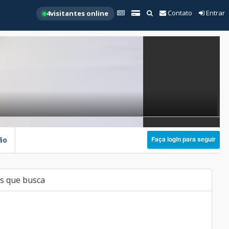
Contato
Entrar
4
visitantes online
Faça login para seguir
ão
s que busca