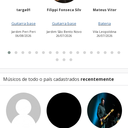
Filippi Fonseca Silv
Mateus Vitor
Anailuj Avlis
Guitarra base
Bateria
Vocalista - Baixo
Jardim São Bento Novo
Vila Leopoldina
Jardim Aurora (Zona
26/07/2026
26/07/2026
Leste)
21/07/2026
Músicos de todo o país cadastrados
recentemente