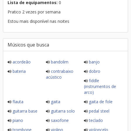
Lista de equipamentos:
0
Pratico 2 vezes por semana
Estou mais disponível nas noites
Músicos que busca
acordeão
bandolim
banjo
bateria
contrabaixo
dobro
acústico
fiddle
(instrumentos de
arco)
flauta
gaita
gaita de fole
guitarra base
guitarra solo
pedal steel
piano
saxofone
teclado
trombone
violino
violoncelo