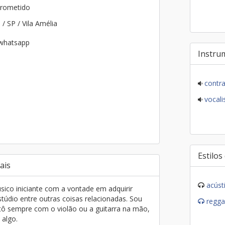
rometido
a
/ SP / Vila Amélia
 whatsapp
Instru
contra
vocalis
Estilos
ais
acúst
co iniciante com a vontade em adquirir
stúdio entre outras coisas relacionadas. Sou
regga
tô sempre com o violão ou a guitarra na mão,
 algo.