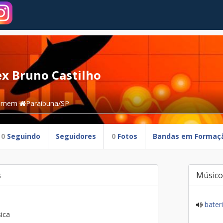
ex Bruno Castilho
omem
Paraibuna/SP
0
Seguindo
Seguidores
0
Fotos
Bandas em Formaç
s
Músico
bater
ica