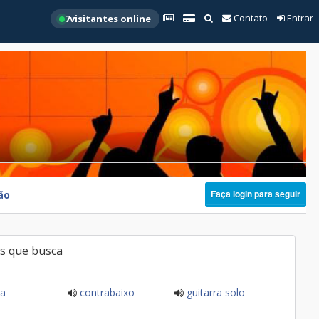
Contato
Entrar
7
visitantes online
Faça login para seguir
ão
s que busca
ia
contrabaixo
guitarra solo