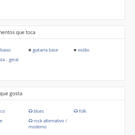
mentos que toca
baixo
guitarra base
violão
ta - geral
 que gosta
ico
blues
folk
e
rock alternativo /
moderno