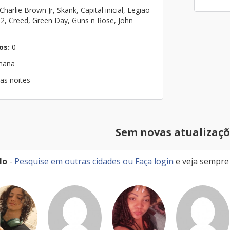
harlie Brown Jr, Skank, Capital inicial, Legião
 U2, Creed, Green Day, Guns n Rose, John
os:
0
emana
as noites
Sem novas atualizaçõ
lo
-
Pesquise em outras cidades
ou
Faça login
e veja sempre