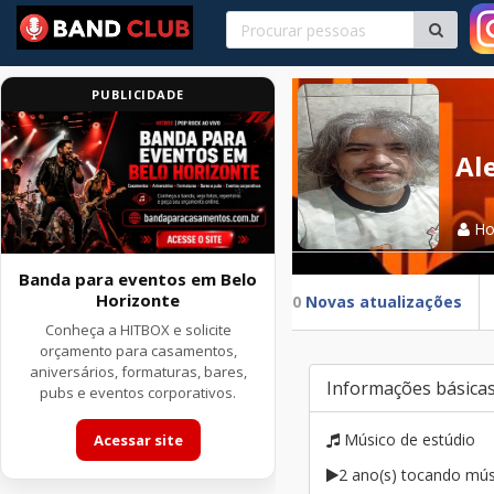
PUBLICIDADE
Al
H
Banda para eventos em Belo
Horizonte
0
Novas atualizações
Conheça a HITBOX e solicite
orçamento para casamentos,
aniversários, formaturas, bares,
Informações básica
pubs e eventos corporativos.
Músico de estúdio
Acessar site
2 ano(s) tocando mús