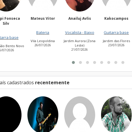
teus Vitor
Anailuj Avlis
Kakocampos
PEDRO TIAGO
NASCIMEN
Bateria
Vocalista - Baixo
Guitarra base
Guitarra base
a Leopoldina
Jardim Aurora (Zona
Jardim das Flores
6/07/2026
Leste)
23/07/2026
Cidade Antônio
21/07/2026
Estevão de Carvalh
27/07/2026
aís cadastrados
recentemente