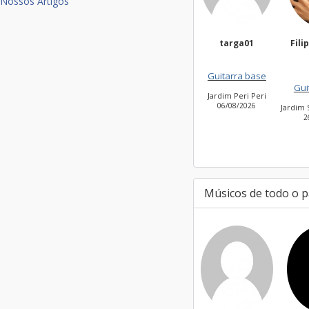
Nossos Artigos
targa01
Filippi Fonseca
Ma
Silv
Guitarra base
Guitarra base
Jardim Peri Peri
Vil
06/08/2026
2
Jardim São Bento Novo
26/07/2026
Músicos de todo o p