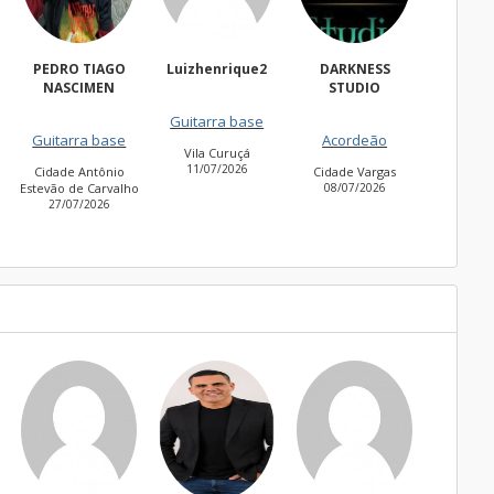
Luizhenrique2
DARKNESS
Bacharell
Wal
STUDIO
Fregues
Guitarra base
Guitarra base
27/06
Acordeão
Vila Curuçá
Cidade Jardim
11/07/2026
30/06/2026
Cidade Vargas
o
08/07/2026