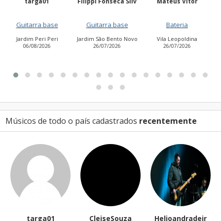
Filippi Fonseca Silv
Mateus Vitor
Anailuj Avlis
Guitarra base
Bateria
Vocalista - Baixo
Jardim São Bento Novo
Vila Leopoldina
Jardim Aurora (Zona
26/07/2026
26/07/2026
Leste)
21/07/2026
Músicos de todo o país cadastrados
recentemente
CleiseSouza
Helioandradejr
tonypimenta