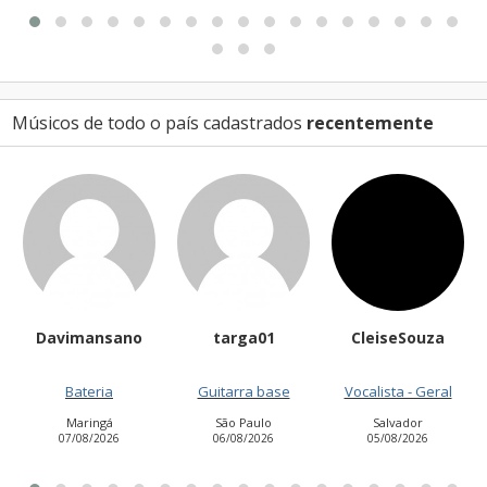
Músicos de todo o país cadastrados
recentemente
avimansano
targa01
CleiseSouza
Heli
Bateria
Guitarra base
Vocalista - Geral
Co
Maringá
São Paulo
Salvador
São Jo
07/08/2026
06/08/2026
05/08/2026
0