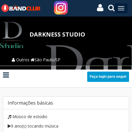
DARKNESS STUDIO
Outros
São Paulo/SP
Faça login para seguir
Informações básicas
Músico de estúdio
9 ano(s) tocando música