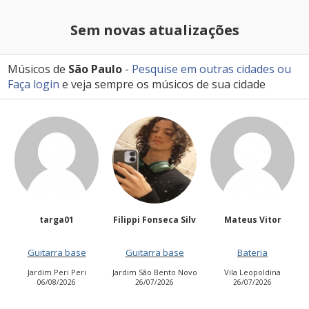
Sem novas atualizações
Músicos de
São Paulo
-
Pesquise em outras cidades
ou
Faça login
e veja sempre os músicos de sua cidade
Filippi Fonseca Silv
Mateus Vitor
Anailuj Avlis
ase
Guitarra base
Bateria
Vocalista - Baix
eri
Jardim São Bento Novo
Vila Leopoldina
Jardim Aurora (Zon
6
26/07/2026
26/07/2026
Leste)
21/07/2026