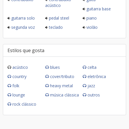
acústico
guitarra base
guitarra solo
pedal steel
piano
segunda voz
teclado
violão
Estilos que gosta
acústico
blues
celta
country
cover/tributo
eletrônica
folk
heavy metal
jazz
lounge
música clássica
outros
rock clássico