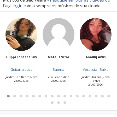
Músicos de
São Paulo
-
Pesquise em outras cidades
ou
Faça login
e veja sempre os músicos de sua cidade
Silv
Mateus Vitor
Anailuj Avlis
Kakocampos
e
Bateria
Vocalista - Baixo
Guitarra base
 Novo
Vila Leopoldina
Jardim Aurora (Zona
Jardim das Flores
26/07/2026
Leste)
23/07/2026
21/07/2026