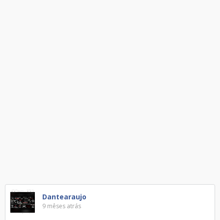
Dantearaujo
9 mêses atrás