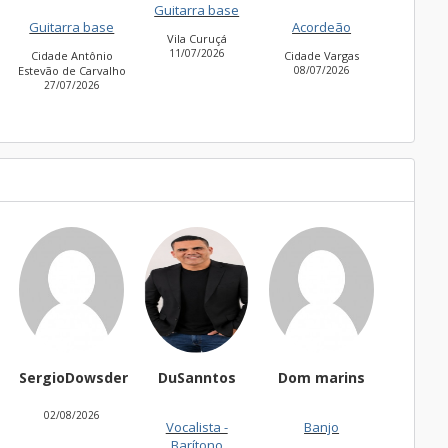
Guitarra base
Guitarra base
27
e
Acordeão
Vila Curuçá
Cidade Jardim
11/07/2026
30/06/2026
o
Cidade Vargas
lho
08/07/2026
Dowsder
DuSanntos
Dom marins
thaisbadu
8/2026
Vocalista -
Banjo
Teclado
Barítono