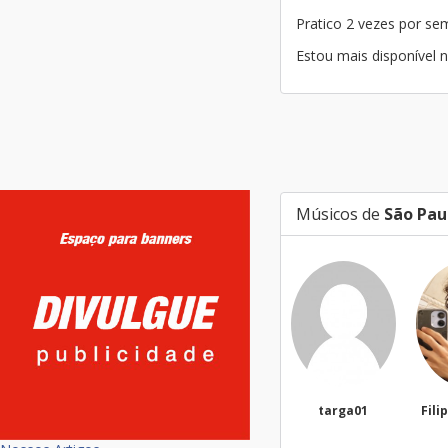
Pratico 2 vezes por s
Estou mais disponível n
Músicos de
São Pau
targa01
Filippi Fonseca
Silv