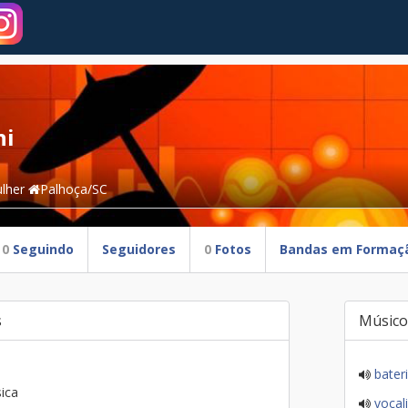
ni
lher
Palhoça/SC
0
Seguindo
Seguidores
0
Fotos
Bandas em Formaç
s
Músico
bater
ica
vocali