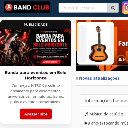
PUBLICIDADE
Fa
Mu
Banda para eventos em Belo
Horizonte
0
Novas atualizações
Conheça a HITBOX e solicite
orçamento para casamentos,
aniversários, formaturas, bares,
Informações básica
pubs e eventos corporativos.
Músico de estúdio
Acessar site
8 ano(s) tocando mús