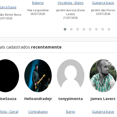
Bateria
Vocalista - Baixo
Guitarra base
Guitarra bas
ila Leopoldina
Jardim Aurora (Zona
Jardim das Flores
26/07/2026
Leste)
23/07/2026
Cidade Antôni
21/07/2026
Estevão de Carva
27/07/2026
aís cadastrados
recentemente
Helioandradejr
tonypimenta
James Laverc
Sergio
02/0
Contrabaixo
Banjo
Guitarra base