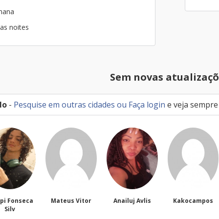
emana
as noites
Sem novas atualizaçõ
lo
-
Pesquise em outras cidades
ou
Faça login
e veja sempre
Mateus Vitor
Anailuj Avlis
Kakocampos
PEDRO TIAG
NASCIMEN