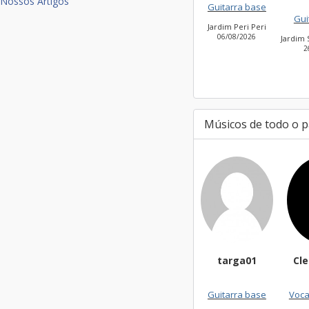
Nossos Artigos
Guitarra base
Guitarra base
Jardim Peri Peri
V
06/08/2026
Jardim São Bento Novo
26/07/2026
Músicos de todo o p
targa01
CleiseSouza
Guitarra base
Vocalista - Geral