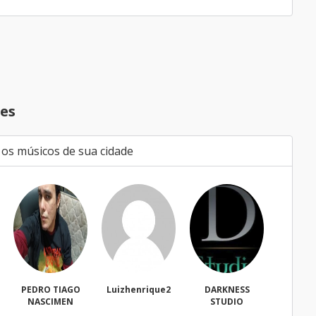
es
 os músicos de sua cidade
O
Luizhenrique2
DARKNESS
Bacharell
W
STUDIO
Freg