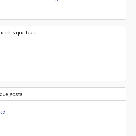
mentos que toca
 que gosta
ico