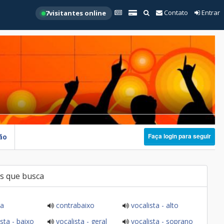
Contato
Entrar
7
visitantes online
Faça login para seguir
ão
s que busca
ia
contrabaixo
vocalista - alto
sta - baixo
vocalista - geral
vocalista - soprano