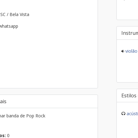
 SC / Bela Vista
 whatsapp
Instru
violão
Estilos
ais
acúst
ar banda de Pop Rock
os:
0