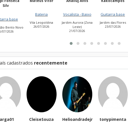
Mateus Vitor
Anailuj Avlis
Kakocampos
PEDRO TIA
NASCIME
Bateria
Vocalista - Baixo
Guitarra base
Guitarra ba
Vila Leopoldina
Jardim Aurora (Zona
Jardim das Flores
26/07/2026
Leste)
23/07/2026
Cidade Antôn
21/07/2026
Estevão de Carv
27/07/2026
aís cadastrados
recentemente
CleiseSouza
Helioandradejr
tonypimenta
Jam