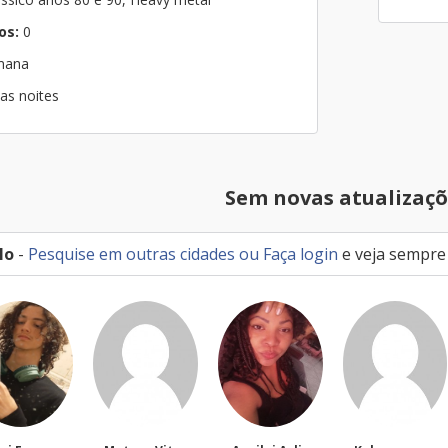
os:
0
emana
as noites
Sem novas atualizaçõ
lo
-
Pesquise em outras cidades
ou
Faça login
e veja sempre