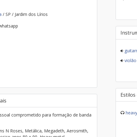
na
/ SP / Jardim dos Lírios
 whatsapp
Instru
guitar
violão
Estilos
ais
heavy
ssoal comprometido para formação de banda
s N Roses, Metálica, Megadeth, Aerosmith,
ássico anos 80 e 90, Heavy metal