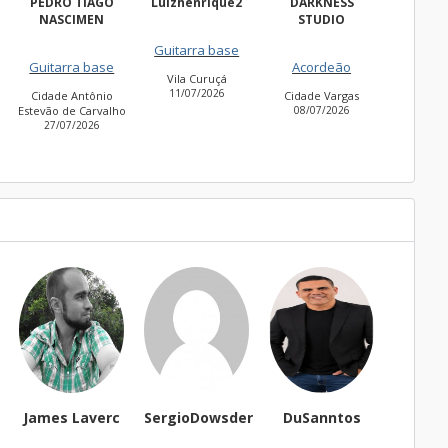
GO
Luizhenrique2
DARKNESS
Bacharell
N
STUDIO
Fre
Guitarra base
Guitarra base
2
se
Acordeão
Vila Curuçá
Cidade Jardim
11/07/2026
30/06/2026
io
Cidade Vargas
alho
08/07/2026
es Laverc
SergioDowsder
DuSanntos
Dom marins