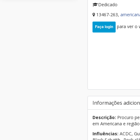
Dedicado
13467-263,
america
para ver o
Faça login
Informações adicion
Descrição:
Procuro pe
em Americana e região
Influências:
ACDC, Gun
Black Sabatth.. Rock cl