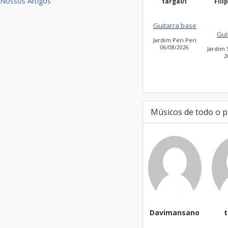
Nossos Artigos
targa01
Filippi Fonseca
Silv
Guitarra base
Guitarra base
Jardim Peri Peri
06/08/2026
Jardim São Bento Novo
26/07/2026
Músicos de todo o p
Davimansano
targa01