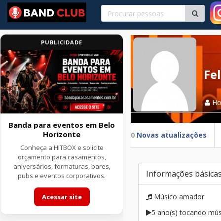
PUBLICIDADE
Fe
H
Banda para eventos em Belo
Horizonte
0
Novas atualizações
Conheça a HITBOX e solicite
orçamento para casamentos,
aniversários, formaturas, bares,
Informações básica
pubs e eventos corporativos.
Músico amador
Acessar site
5 ano(s) tocando mús