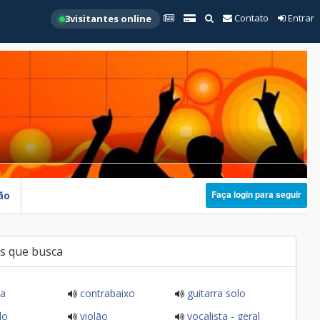
Contato
Entrar
3
visitantes online
Faça login para seguir
ão
s que busca
ia
contrabaixo
guitarra solo
do
violão
vocalista - geral