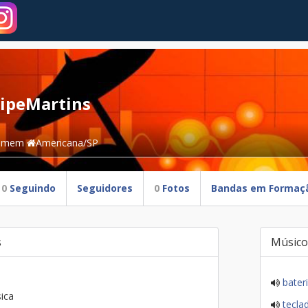
lipeMartins
omem
Americana/SP
0
Seguindo
Seguidores
0
Fotos
Bandas em Formaç
s
Músico
bater
ica
tecla