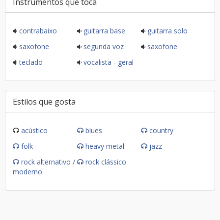
Instrumentos que toca
contrabaixo
guitarra base
guitarra solo
saxofone
segunda voz
saxofone
teclado
vocalista - geral
Estilos que gosta
acústico
blues
country
folk
heavy metal
jazz
rock alternativo /
rock clássico
moderno