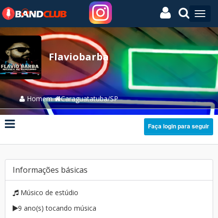
Flaviobarba
Homem
Caraguatatuba/SP
Faça login para seguir
Informações básicas
Músico de estúdio
9 ano(s) tocando música