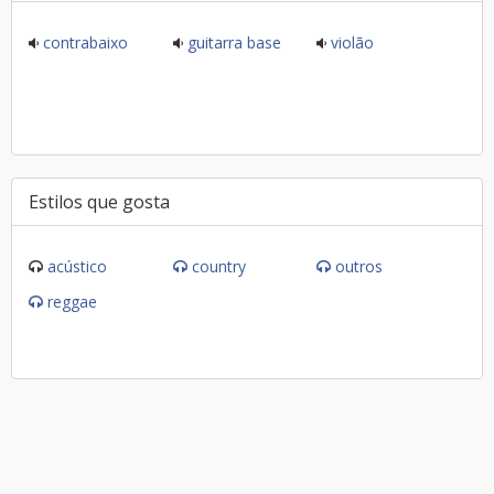
contrabaixo
guitarra base
violão
Estilos que gosta
acústico
country
outros
reggae