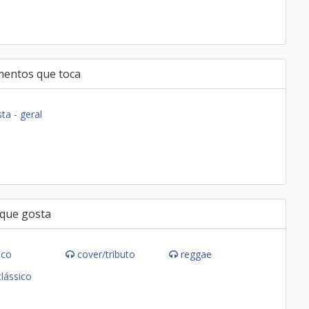
mentos que toca
ta - geral
 que gosta
ico
cover/tributo
reggae
clássico