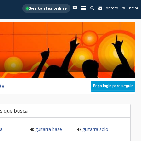
Contato
Entrar
3
visitantes online
Faça login para seguir
ão
s que busca
ia
guitarra base
guitarra solo
o