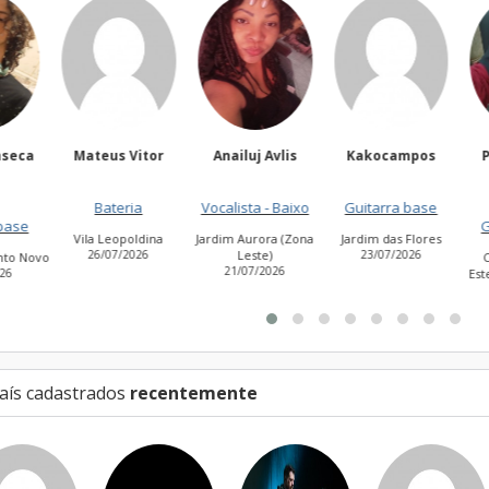
teus Vitor
Anailuj Avlis
Kakocampos
PEDRO TIAGO
NASCIMEN
Bateria
Vocalista - Baixo
Guitarra base
Guitarra base
a Leopoldina
Jardim Aurora (Zona
Jardim das Flores
6/07/2026
Leste)
23/07/2026
Cidade Antônio
21/07/2026
Estevão de Carvalh
27/07/2026
aís cadastrados
recentemente