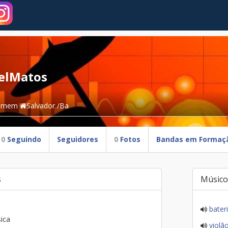
elMatos
omem
Salvador /Ba
0
Seguindo
Seguidores
0
Fotos
Bandas em Formaç
s
Músico
bater
ica
violã