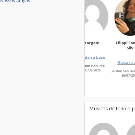
Nossos Artigos
targa01
Filippi Fonseca
Ma
Silv
Guitarra base
Guitarra base
Jardim Peri Peri
Vil
06/08/2026
2
Jardim São Bento Novo
26/07/2026
Músicos de todo o p