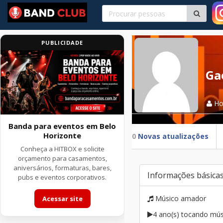
PUBLICIDADE
Ga
H
Banda para eventos em Belo
Horizonte
0
Novas atualizações
Conheça a HITBOX e solicite
orçamento para casamentos,
aniversários, formaturas, bares,
Informações básica
pubs e eventos corporativos.
Músico amador
Acessar site
4 ano(s) tocando mús