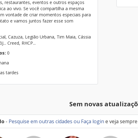
s, restaurantes, eventos e outros espaços
ica ao vivo. Se você compartilha a mesma
em vontade de criar momentos especiais para
ntato e vamos juntos fazer esse som
icial, Cazuza, Legião Urbana, Tim Maia, Cássia
BJ... Creed, RHCP...
os:
0
emana
nas tardes
Sem novas atualizaçõ
lo
-
Pesquise em outras cidades
ou
Faça login
e veja sempre