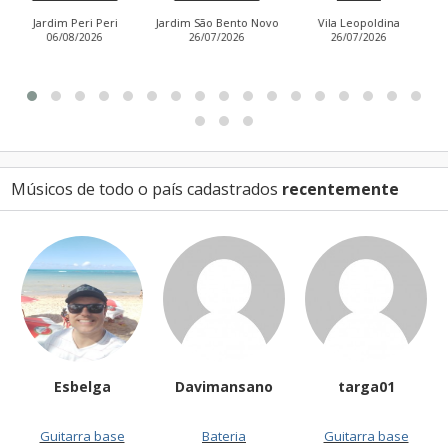
Jardim São Bento Novo
Vila Leopoldina
Jardim Aurora (Zona
26/07/2026
26/07/2026
Leste)
21/07/2026
Músicos de todo o país cadastrados
recentemente
Davimansano
targa01
CleiseSouza
Bateria
Guitarra base
Vocalista - Geral