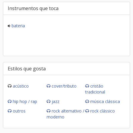
Instrumentos que toca
bateria
Estilos que gosta
acústico
cover/tributo
cristão
tradicional
hip hop / rap
jazz
música clássica
outros
rock alternativo /
rock clássico
moderno