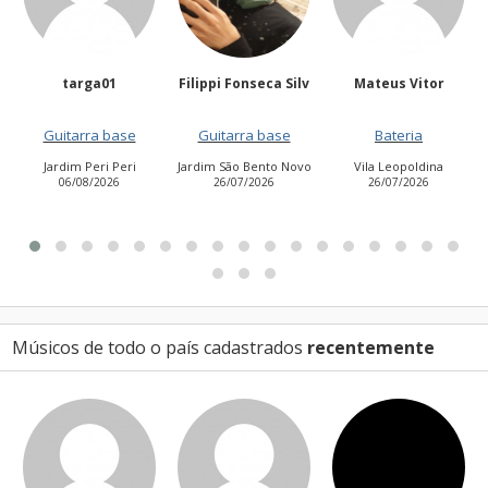
Filippi Fonseca Silv
Mateus Vitor
Anailuj Avlis
Guitarra base
Bateria
Vocalista - Baixo
Jardim São Bento Novo
Vila Leopoldina
Jardim Aurora (Zona
26/07/2026
26/07/2026
Leste)
21/07/2026
Músicos de todo o país cadastrados
recentemente