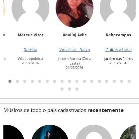
Mateus Vitor
Anailuj Avlis
Kakocampos
Bateria
Vocalista - Baixo
Guitarra base
o
Vila Leopoldina
Jardim Aurora (Zona
Jardim das Flores
26/07/2026
Leste)
23/07/2026
21/07/2026
Músicos de todo o país cadastrados
recentemente