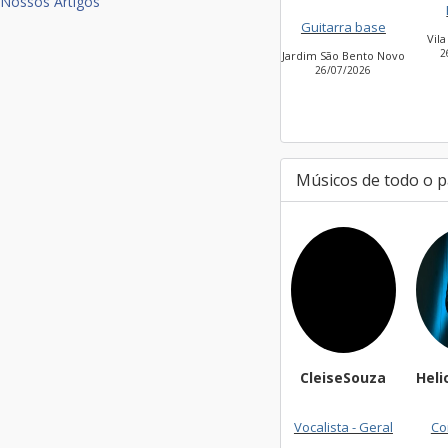
Nossos Artigos
Bateria
Guitarra base
Vila Leopoldina
26/07/2026
Jardim São Bento Novo
26/07/2026
Músicos de todo o p
CleiseSouza
Helioa
Vocalista - Geral
Contr