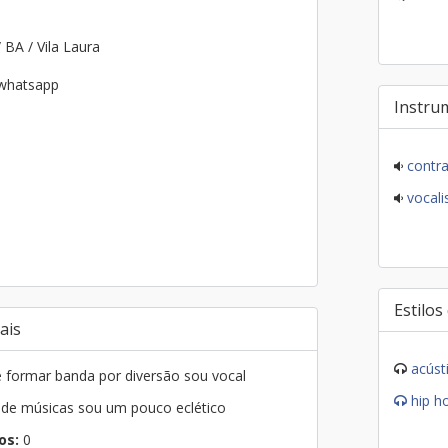
/ BA / Vila Laura
 whatsapp
Instru
contra
vocalis
Estilos
ais
acúst
 formar banda por diversão sou vocal
hip h
 de músicas sou um pouco eclético
os:
0