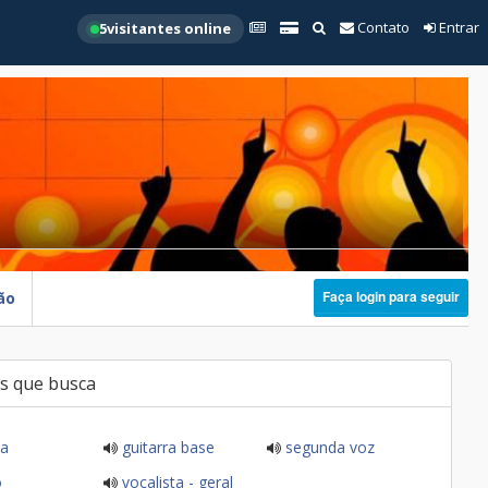
Contato
Entrar
5
visitantes online
Faça login para seguir
ão
s que busca
ia
guitarra base
segunda voz
o
vocalista - geral