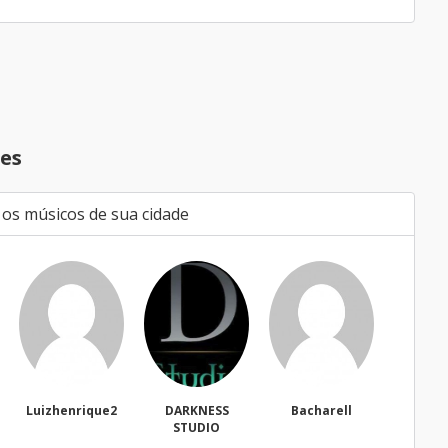
es
 os músicos de sua cidade
nrique2
DARKNESS
Bacharell
Waldir
STUDIO
Freguesia do Ó