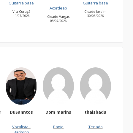
ra base
Guitarra base
27/06/2026
Acordeão
Curuçá
Cidade Jardim
7/2026
30/06/2026
Cidade Vargas
08/07/2026
DuSanntos
Dom marins
thaisbadu
Fernando
Vocalista -
Banjo
Teclado
Acorde
Barítono