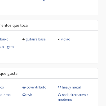
mentos que toca
baixo
guitarra base
violão
ta - geral
 que gosta
ico
cover/tributo
heavy metal
op / rap
r&b
rock alternativo /
moderno