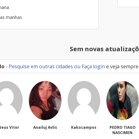
emana
 nas manhas
Sem novas atualizaçõ
lo
-
Pesquise em outras cidades
ou
Faça login
e veja sempre
Anailuj Avlis
Kakocampos
PEDRO TIAGO
Luizhe
NASCIMEN