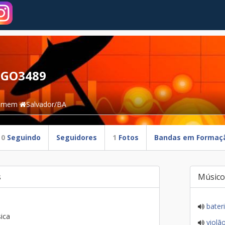
GO3489
omem
Salvador/BA
0
Seguindo
Seguidores
1
Fotos
Bandas em Formaç
s
Músico
bater
ica
violã