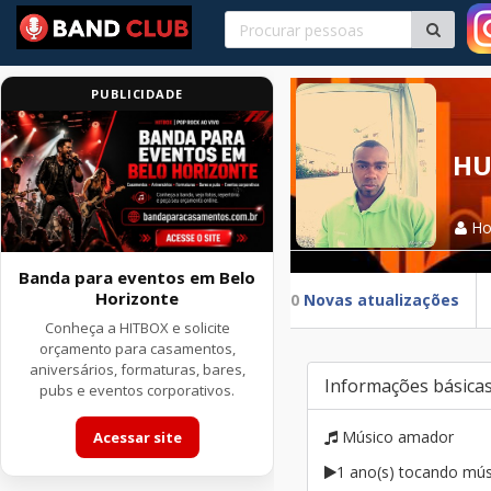
PUBLICIDADE
HU
H
Banda para eventos em Belo
Horizonte
0
Novas atualizações
Conheça a HITBOX e solicite
orçamento para casamentos,
aniversários, formaturas, bares,
Informações básica
pubs e eventos corporativos.
Músico amador
Acessar site
1 ano(s) tocando mús