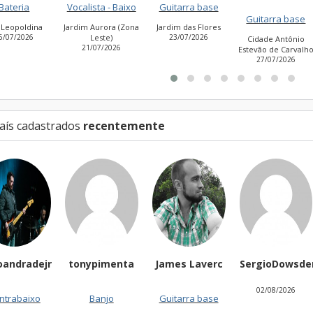
Vocalista - Baixo
Guitarra base
Guitar
Guitarra base
Jardim Aurora (Zona
Jardim das Flores
Vila 
Leste)
23/07/2026
11/0
Cidade Antônio
21/07/2026
Estevão de Carvalho
27/07/2026
aís cadastrados
recentemente
ndradejr
tonypimenta
James Laverc
SergioDowsder
02/08/2026
abaixo
Banjo
Guitarra base