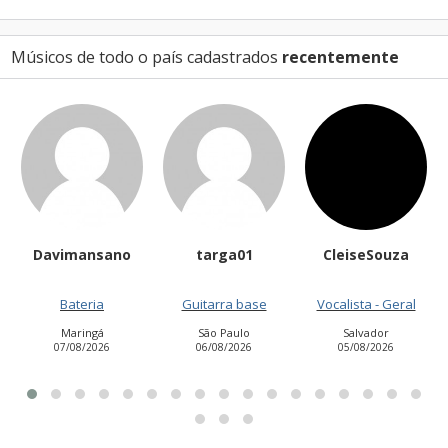
Músicos de todo o país cadastrados
recentemente
ansano
targa01
CleiseSouza
Helioandr
eria
Guitarra base
Vocalista - Geral
Contraba
ingá
São Paulo
Salvador
São José dos 
8/2026
06/08/2026
05/08/2026
03/08/20