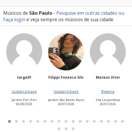
Músicos de
São Paulo
-
Pesquise em outras cidades
ou
Faça login
e veja sempre os músicos de sua cidade
Filippi Fonseca Silv
Mateus Vitor
Anailuj Avlis
e
Guitarra base
Bateria
Vocalista - Baixo
ri
Jardim São Bento Novo
Vila Leopoldina
Jardim Aurora (Zona
26/07/2026
26/07/2026
Leste)
21/07/2026