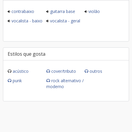
contrabaixo
guitarra base
violão
vocalista - baixo
vocalista - geral
Estilos que gosta
acústico
cover/tributo
outros
punk
rock alternativo /
moderno