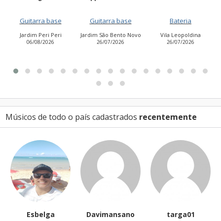
Guitarra base
Bateria
Vocalista - Baixo
Jardim São Bento Novo
Vila Leopoldina
Jardim Aurora (Zona
26/07/2026
26/07/2026
Leste)
21/07/2026
Músicos de todo o país cadastrados
recentemente
Davimansano
targa01
CleiseSouza