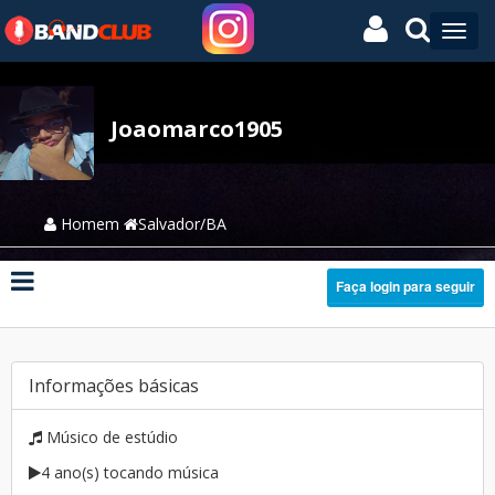
Joaomarco1905
Homem
Salvador/BA
Faça login para seguir
Informações básicas
Músico de estúdio
4 ano(s) tocando música