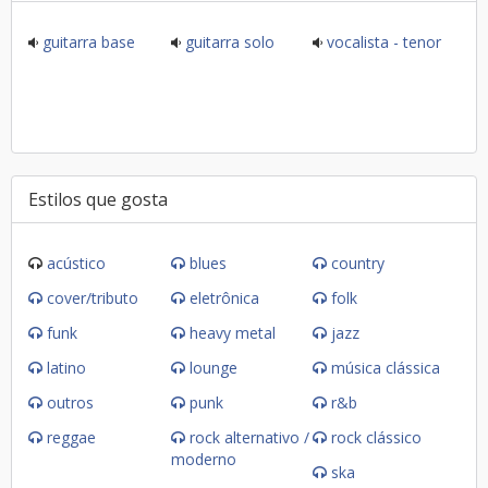
guitarra base
guitarra solo
vocalista - tenor
Estilos que gosta
acústico
blues
country
cover/tributo
eletrônica
folk
funk
heavy metal
jazz
latino
lounge
música clássica
outros
punk
r&b
reggae
rock alternativo /
rock clássico
moderno
ska