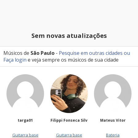
Sem novas atualizações
Músicos de
São Paulo
-
Pesquise em outras cidades
ou
Faça login
e veja sempre os músicos de sua cidade
ga01
Filippi Fonseca Silv
Mateus Vitor
Anailuj Av
ra base
Guitarra base
Bateria
Vocalista - 