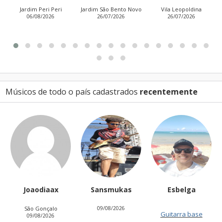
Peri Peri
Jardim São Bento Novo
Vila Leopoldina
Jardim Aurora
8/2026
26/07/2026
26/07/2026
Leste)
21/07/20
Músicos de todo o país cadastrados
recentemente
Joaodiaax
Sansmukas
Esbelga
São Gonçalo
09/08/2026
Guitarra base
09/08/2026