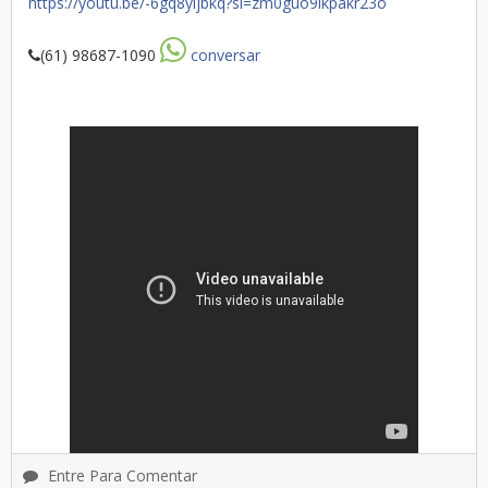
https://youtu.be/-6gq8yijbkq?si=zm0guo9lkpakr23o
(61) 98687-1090
conversar
Entre Para Comentar