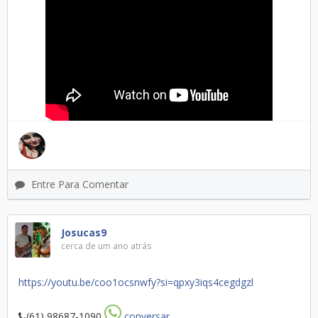
Entre Para Comentar
Josucas9
cerca de um ano atrás
https://youtu.be/coo1ocsnwfy?si=qpxy3iqs4cegdgzl
(61) 98687-1090
conversar