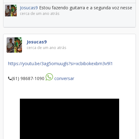
Josucas9
Estou fazendo guitarra e a segunda voz nesse
cerca de um ano atrás
Josucas9
cerca de um ano atrás
https://youtu.be/3ag5omuugls?si=xcbibokexbm3v9l1
(61) 98687-1090
conversar