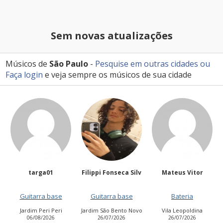
Sem novas atualizações
Músicos de
São Paulo
-
Pesquise em outras cidades
ou
Faça login
e veja sempre os músicos de sua cidade
Filippi Fonseca Silv
Mateus Vitor
Anailuj Avlis
e
Guitarra base
Bateria
Vocalista - Baixo
ri
Jardim São Bento Novo
Vila Leopoldina
Jardim Aurora (Zona
26/07/2026
26/07/2026
Leste)