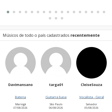
21/07/2026
Músicos de todo o país cadastrados
recentemente
imansano
targa01
CleiseSouza
Helioan
Bateria
Guitarra base
Vocalista - Geral
Contr
Maringá
São Paulo
Salvador
São José d
7/08/2026
06/08/2026
05/08/2026
03/08