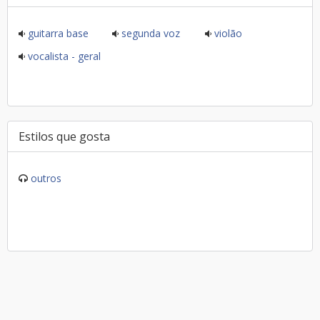
guitarra base
segunda voz
violão
vocalista - geral
Estilos que gosta
outros