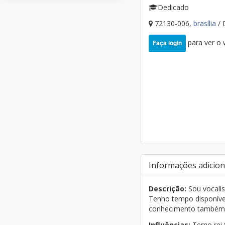
Dedicado
72130-006,
brasília
/ 
para ver o
Faça login
Informações adicion
Descrição:
Sou vocalis
Tenho tempo disponíve
conhecimento também e
Influências:
Terno rei