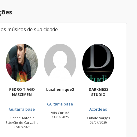
ções
 os músicos de sua cidade
Luizhenrique2
DARKNESS
Bacharell
Wal
STUDIO
Fregues
Guitarra base
Guitarra base
27/06
Acordeão
Vila Curuçá
Cidade Jardim
11/07/2026
30/06/2026
Cidade Vargas
o
08/07/2026