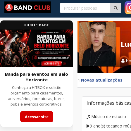
PUBLICIDADE
Lu
H
Banda para eventos em Belo
Horizonte
1
Novas atualizações
Conheça a HITBOX e solicite
orçamento para casamentos,
aniversários, formaturas, bares,
Informações básica
pubs e eventos corporativos.
Músico de estúdio
Acessar site
9 ano(s) tocando mús