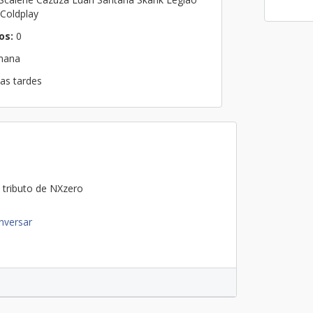
Coldplay
os:
0
emana
nas tardes
tributo de NXzero
nversar