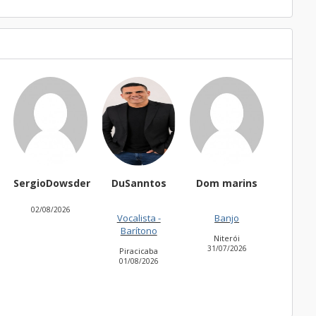
r
DuSanntos
Dom marins
thaisbadu
Fernan
Vocalista -
Banjo
Teclado
Acor
Barítono
Niterói
Belém
Ita
31/07/2026
31/07/2026
30/07
Piracicaba
01/08/2026