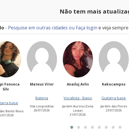
Não tem mais atualiza
lo
-
Pesquise em outras cidades
ou
Faça login
e veja sempre
teus Vitor
Anailuj Avlis
Kakocampos
PEDRO TIAGO
NASCIMEN
Bateria
Vocalista - Baixo
Guitarra base
Guitarra base
a Leopoldina
Jardim Aurora (Zona
Jardim das Flores
6/07/2026
Leste)
23/07/2026
Cidade Antônio
21/07/2026
Estevão de Carvalh
27/07/2026