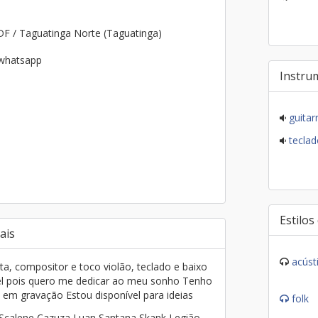
DF / Taguatinga Norte (Taguatinga)
 whatsapp
Instru
guitar
teclad
Estilos
ais
acúst
ta, compositor e toco violão, teclado e baixo
l pois quero me dedicar ao meu sonho Tenho
m gravação Estou disponível para ideias
folk
 Scalene Cazuza Luan Santana Skank Legião