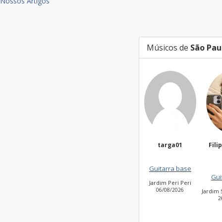
Nossos Artigos
Músicos de
São Pau
targa01
Filippi Fonseca
Ma
Silv
Guitarra base
Guitarra base
Jardim Peri Peri
Vil
06/08/2026
2
Jardim São Bento Novo
26/07/2026