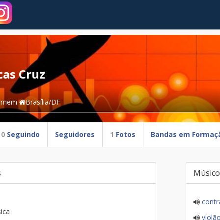
cas Cruz
omem
Brasília/DF
0
Seguindo
Seguidores
1
Fotos
Bandas em Formaç
s
Músico
contr
ica
violã