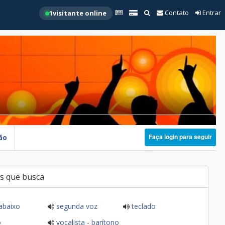
Contato
Entrar
1
visitante online
Faça login para seguir
ão
s que busca
abaixo
segunda voz
teclado
o
vocalista - barítono