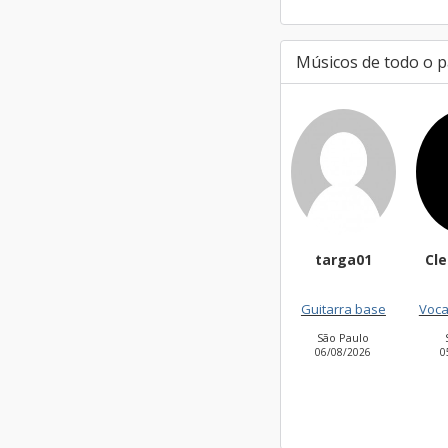
Músicos de todo o p
targa01
CleiseSouza
Heli
Guitarra base
Vocalista - Geral
Co
São Paulo
Salvador
São J
06/08/2026
05/08/2026
0