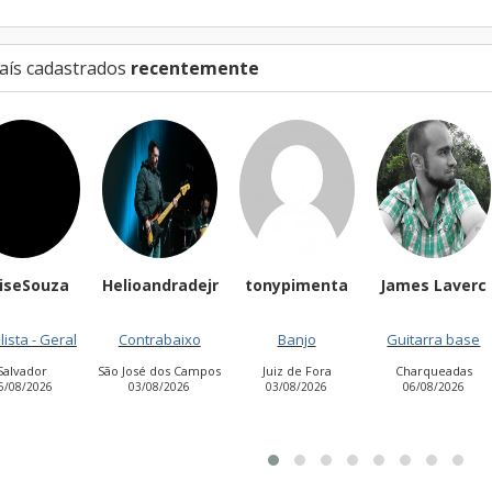
aís cadastrados
recentemente
oandradejr
tonypimenta
James Laverc
SergioDowsde
02/08/2026
ntrabaixo
Banjo
Guitarra base
osé dos Campos
Juiz de Fora
Charqueadas
3/08/2026
03/08/2026
06/08/2026