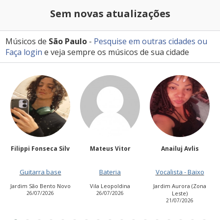
Sem novas atualizações
Músicos de
São Paulo
-
Pesquise em outras cidades
ou
Faça login
e veja sempre os músicos de sua cidade
Mateus Vitor
Anailuj Avlis
Kakocampos
Bateria
Vocalista - Baixo
Guitarra base
o
Vila Leopoldina
Jardim Aurora (Zona
Jardim das Flores
26/07/2026
Leste)
23/07/2026
21/07/2026