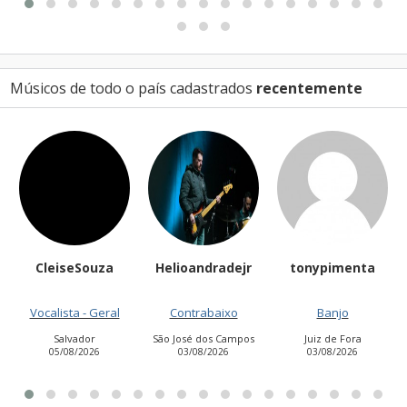
Músicos de todo o país cadastrados
recentemente
Helioandradejr
tonypimenta
James Laverc
Contrabaixo
Banjo
Guitarra base
São José dos Campos
Juiz de Fora
Charqueadas
03/08/2026
03/08/2026
06/08/2026