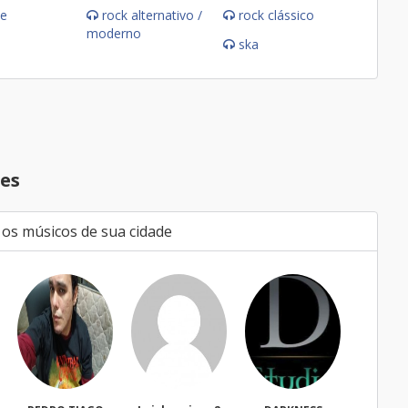
e
rock alternativo /
rock clássico
moderno
ska
es
 os músicos de sua cidade