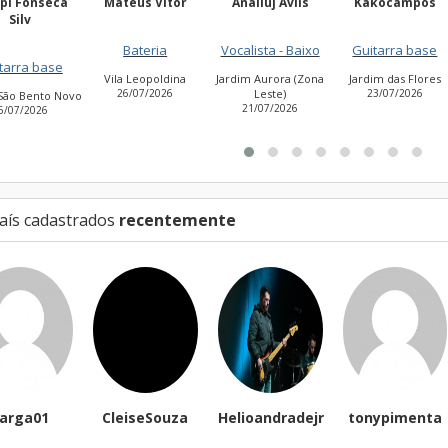
teus Vitor
Anailuj Avlis
Kakocampos
PEDRO TIAGO
NASCIMEN
Bateria
Vocalista - Baixo
Guitarra base
Guitarra base
a Leopoldina
Jardim Aurora (Zona
Jardim das Flores
26/07/2026
Leste)
23/07/2026
Cidade Antônio
21/07/2026
Estevão de Carvalh
27/07/2026
aís cadastrados
recentemente
CleiseSouza
Helioandradejr
tonypimenta
James La