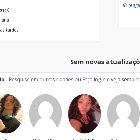
regga
os:
0
emana
nas tardes
Sem novas atualizaçõ
lo
-
Pesquise em outras cidades
ou
Faça login
e veja sempre