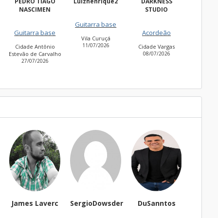
Luizhenrique2
DARKNESS
Bacharell
Wa
STUDIO
Fregue
Guitarra base
Guitarra base
27/0
Acordeão
Vila Curuçá
Cidade Jardim
11/07/2026
30/06/2026
Cidade Vargas
o
08/07/2026
verc
SergioDowsder
DuSanntos
Dom marins
t