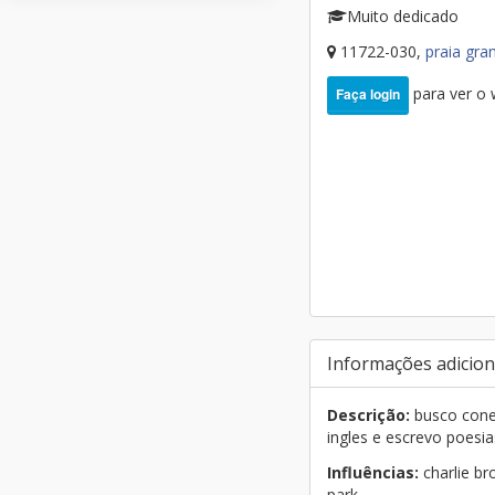
Muito dedicado
11722-030,
praia gr
para ver o
Faça login
Informações adicion
Descrição:
busco conex
ingles e escrevo poesi
Influências:
charlie br
park