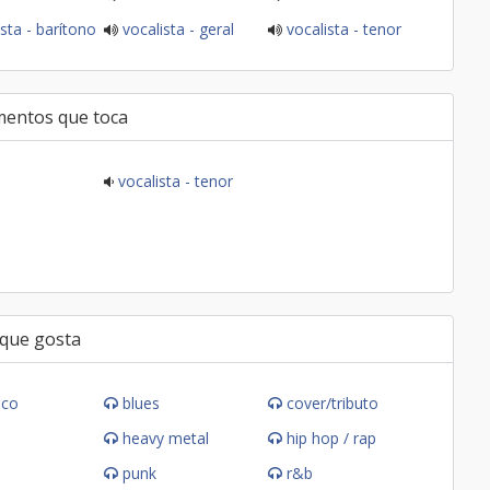
sta - barítono
vocalista - geral
vocalista - tenor
mentos que toca
vocalista - tenor
 que gosta
ico
blues
cover/tributo
heavy metal
hip hop / rap
punk
r&b