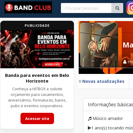
PUBLICIDADE
Ma
H
Banda para eventos em Belo
Horizonte
0
Novas atualizações
Conheça a HITBOX e solicite
orçamento para casamentos,
aniversários, formaturas, bares,
Informações básica
pubs e eventos corporativos.
Músico amador
Acessar site
1 ano(s) tocando mús