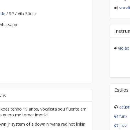
vocali
ande
/ SP / Vila Sônia
 whatsapp
Instru
violão
Estilos
ais
acúst
ões tenho 19 anos, vocalista sou fluente em
as quero me tornar imortal
funk
own jr system of a down nirvana red hot linkin
jazz