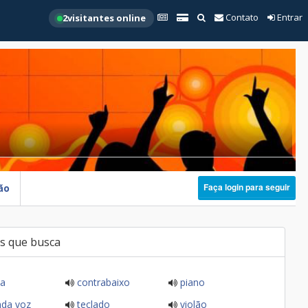
Contato
Entrar
2
visitantes online
Faça login para seguir
ão
s que busca
ia
contrabaixo
piano
da voz
teclado
violão