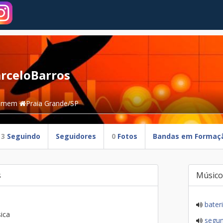
rceloBarros
omem
Praia Grande/SP
3
Seguindo
Seguidores
0
Fotos
Bandas em Formaç
s
Músico
bater
ica
segun