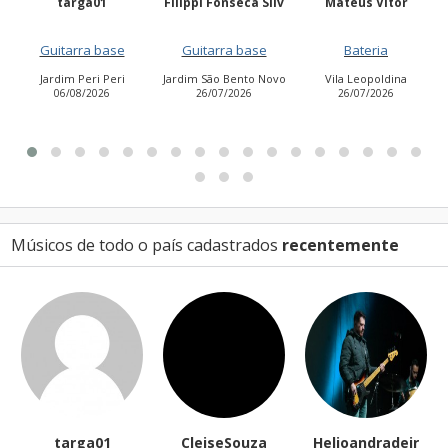
01
Filippi Fonseca Silv
Mateus Vitor
Anailuj Avli
 base
Guitarra base
Bateria
Vocalista - Ba
i Peri
Jardim São Bento Novo
Vila Leopoldina
Jardim Aurora (
026
26/07/2026
26/07/2026
Leste)
21/07/2026
Músicos de todo o país cadastrados
recentemente
targa01
CleiseSouza
Helioandradejr
t