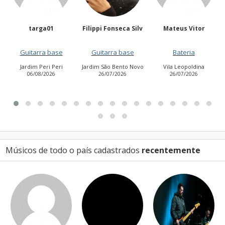
Filippi Fonseca Silv
Mateus Vitor
Anailuj Avlis
e
Guitarra base
Bateria
Vocalista - Baixo
ri
Jardim São Bento Novo
Vila Leopoldina
Jardim Aurora (Zona
26/07/2026
26/07/2026
Leste)
21/07/2026
Músicos de todo o país cadastrados
recentemente