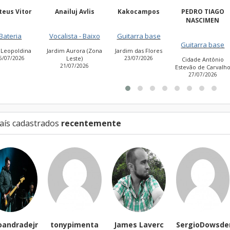
Anailuj Avlis
Kakocampos
PEDRO TIAGO
Luizhenriqu
NASCIMEN
ocalista - Baixo
Guitarra base
Guitarra ba
Guitarra base
rdim Aurora (Zona
Jardim das Flores
Vila Curuçá
Leste)
23/07/2026
11/07/2026
Cidade Antônio
21/07/2026
Estevão de Carvalho
27/07/2026
aís cadastrados
recentemente
ejr
tonypimenta
James Laverc
SergioDowsder
Du