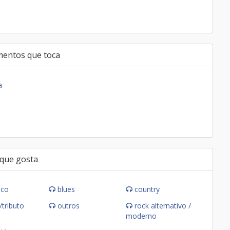
mentos que toca
a
 que gosta
ico
blues
country
/tributo
outros
rock alternativo /
moderno