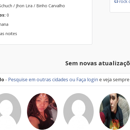
rock 
huch / Jhon Lira / Binho Carvalho
os:
0
emana
as noites
Sem novas atualizaçõ
lo
-
Pesquise em outras cidades
ou
Faça login
e veja sempre