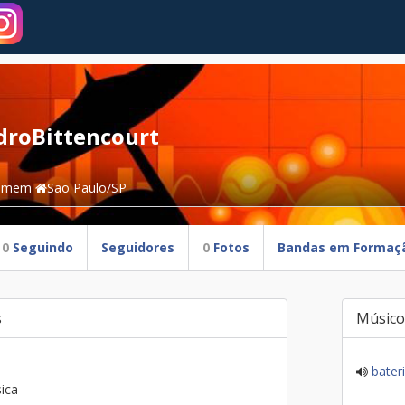
droBittencourt
omem
São Paulo/SP
0
Seguindo
Seguidores
0
Fotos
Bandas em Formaç
s
Músico
bater
ica