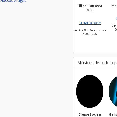
Nossos Artigos
Filippi Fonseca
Mateus Vitor
Silv
Bateria
V
Guitarra base
Vila Leopoldina
Ja
26/07/2026
Jardim São Bento Novo
26/07/2026
Músicos de todo o p
CleiseSouza
Helioandrad