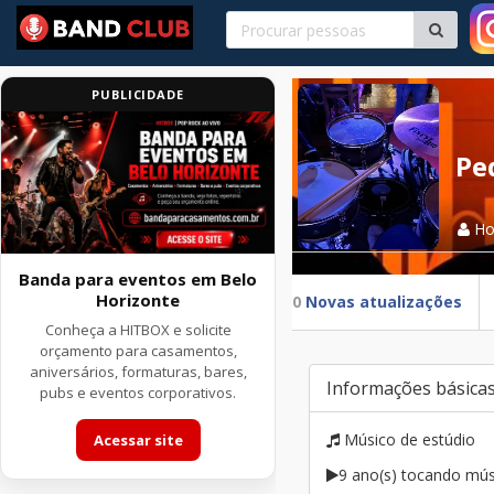
PUBLICIDADE
Pe
H
Banda para eventos em Belo
Horizonte
0
Novas atualizações
Conheça a HITBOX e solicite
orçamento para casamentos,
aniversários, formaturas, bares,
Informações básica
pubs e eventos corporativos.
Músico de estúdio
Acessar site
9 ano(s) tocando mús