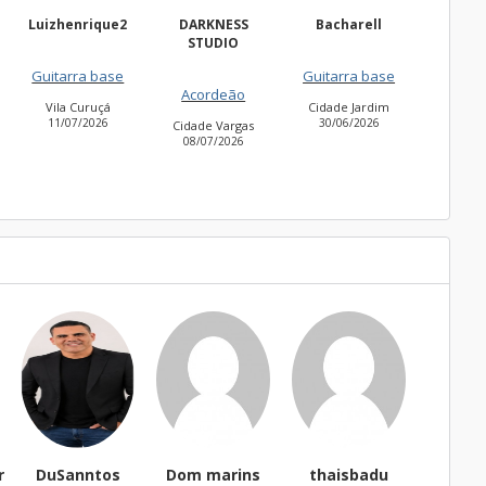
e2
DARKNESS
Bacharell
Waldir
STUDIO
Freguesia do Ó
se
Guitarra base
27/06/2026
Acordeão
Cidade Jardim
Ame
30/06/2026
2
Cidade Vargas
08/07/2026
Sanntos
Dom marins
thaisbadu
FernandoCSCD