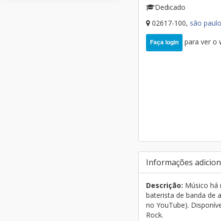
Dedicado
02617-100,
são paul
para ver o
Faça login
Informações adicion
Descrição:
Músico há m
baterista de banda de 
no YouTube). Disponível
Rock.