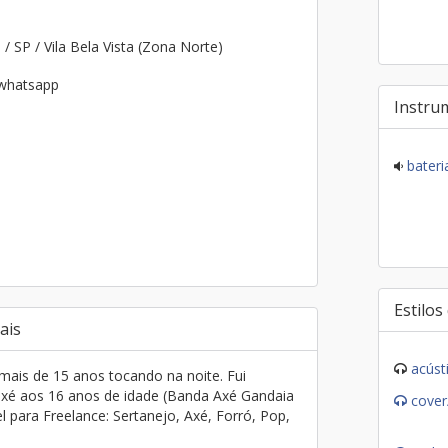
o
/ SP / Vila Bela Vista (Zona Norte)
 whatsapp
Instru
bateri
Estilos
ais
acúst
ais de 15 anos tocando na noite. Fui
axé aos 16 anos de idade (Banda Axé Gandaia
cover
 para Freelance: Sertanejo, Axé, Forró, Pop,