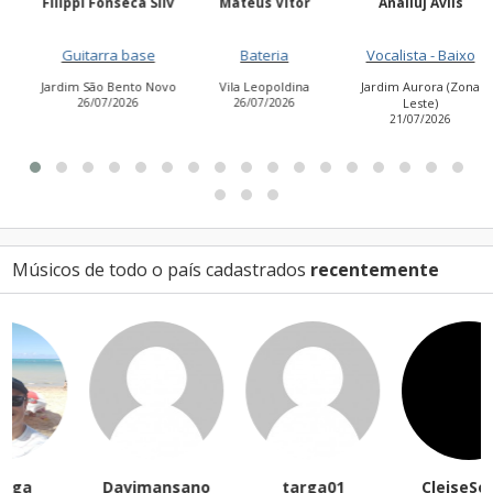
Filippi Fonseca Silv
Mateus Vitor
Anailuj Avlis
Guitarra base
Bateria
Vocalista - Baixo
Jardim São Bento Novo
Vila Leopoldina
Jardim Aurora (Zona
26/07/2026
26/07/2026
Leste)
21/07/2026
Músicos de todo o país cadastrados
recentemente
Davimansano
targa01
CleiseSouza