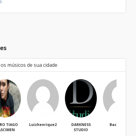
o
es
 os músicos de sua cidade
Luizhenrique2
DARKNESS
Bacharell
Wal
STUDIO
Fregues