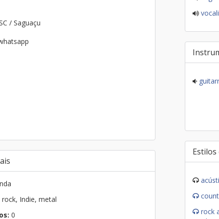
vocali
 SC / Saguaçu
 whatsapp
Instru
guitar
Estilos
ais
acúst
nda
count
rock, Indie, metal
rock a
os:
0