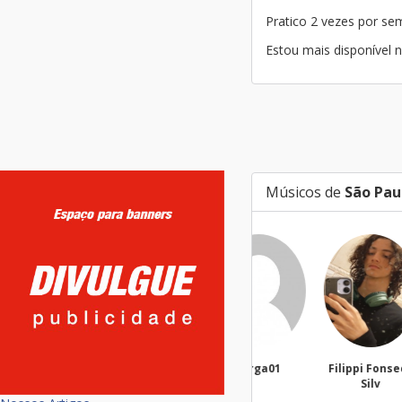
Pratico 2 vezes por s
Estou mais disponível n
Músicos de
São Pau
targa01
Filippi Fonseca
Ma
Silv