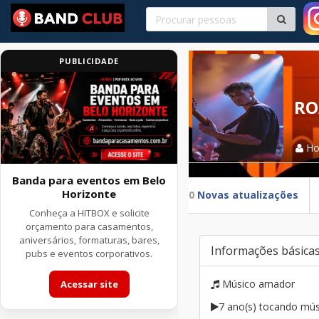
PUBLICIDADE
RO
H
Banda para eventos em Belo
Horizonte
0
Novas atualizações
Conheça a HITBOX e solicite
orçamento para casamentos,
aniversários, formaturas, bares,
Informações básica
pubs e eventos corporativos.
Músico amador
Acessar site
7 ano(s) tocando mús