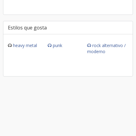
Estilos que gosta
heavy metal
punk
rock alternativo /
moderno