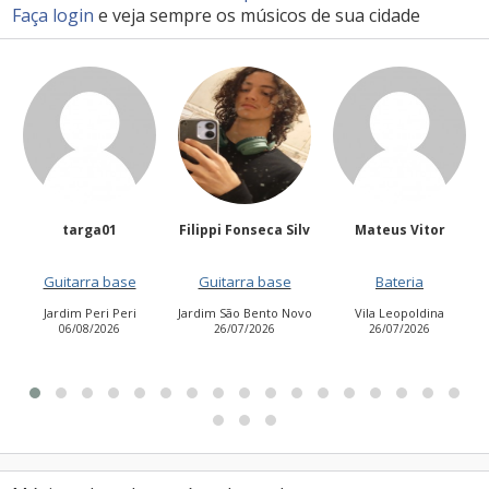
Faça login
e veja sempre os músicos de sua cidade
Filippi Fonseca Silv
Mateus Vitor
Anailuj Avlis
ase
Guitarra base
Bateria
Vocalista - Baix
eri
Jardim São Bento Novo
Vila Leopoldina
Jardim Aurora (Zon
6
26/07/2026
26/07/2026
Leste)
21/07/2026