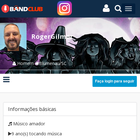
RogerGilmor
Homem
Blumenau/SC
Faça login para seguir
Informações básicas
Músico amador
9 ano(s) tocando música