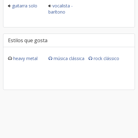
guitarra solo
vocalista -
barítono
Estilos que gosta
heavy metal
música clássica
rock clássico