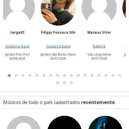
Filippi Fonseca Silv
Mateus Vitor
Anailuj Avlis
Guitarra base
Bateria
Vocalista - Baixo
Jardim São Bento Novo
Vila Leopoldina
Jardim Aurora (Zona
26/07/2026
26/07/2026
Leste)
21/07/2026
Músicos de todo o país cadastrados
recentemente