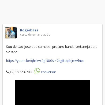
Rogerbass
cerca de um ano atrás
Sou de sao jose dos campos, procuro banda sertaneja para
compor
https://youtu.be/qhskvx2g180?si=7egftdqfnjmwfnps
(12) 99223-7009
conversar