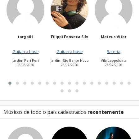
Filippi Fonseca Silv
Mateus Vitor
Anailuj Avlis
e
Guitarra base
Bateria
Vocalista - Baixo
ri
Jardim São Bento Novo
Vila Leopoldina
Jardim Aurora (Zona
26/07/2026
26/07/2026
Leste)
21/07/2026
Músicos de todo o país cadastrados
recentemente