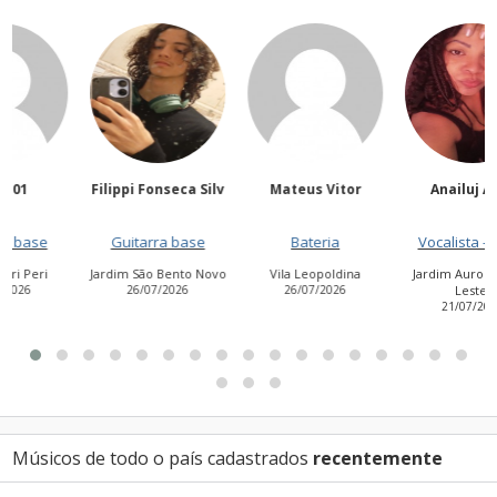
Filippi Fonseca Silv
Mateus Vitor
Anailuj Avlis
Guitarra base
Bateria
Vocalista - Baixo
Jardim São Bento Novo
Vila Leopoldina
Jardim Aurora (Zona
26/07/2026
26/07/2026
Leste)
21/07/2026
Músicos de todo o país cadastrados
recentemente