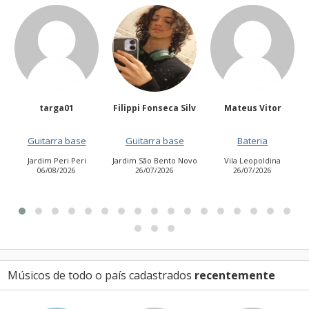
01
Filippi Fonseca Silv
Mateus Vitor
Anailuj Avli
 base
Guitarra base
Bateria
Vocalista - Ba
i Peri
Jardim São Bento Novo
Vila Leopoldina
Jardim Aurora (
026
26/07/2026
26/07/2026
Leste)
21/07/2026
Músicos de todo o país cadastrados
recentemente