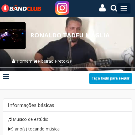
RONALDO TADEU MAGLIA
Homem
Ribeirão Preto/SP
Faça login para seguir
Informações básicas
Músico de estúdio
9 ano(s) tocando música