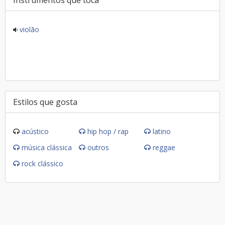
Instrumentos que toca
violão
Estilos que gosta
acústico
hip hop / rap
latino
música clássica
outros
reggae
rock clássico