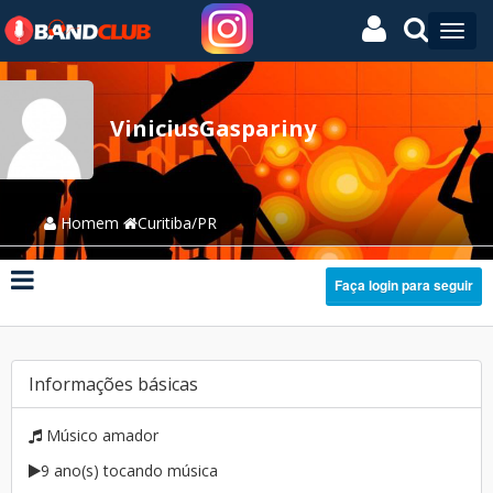
ViniciusGaspariny
Homem
Curitiba/PR
Faça login para seguir
Informações básicas
Músico amador
9 ano(s) tocando música