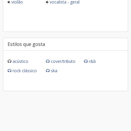
violão
vocalista - geral
Estilos que gosta
acústico
cover/tributo
r&b
rock clássico
ska