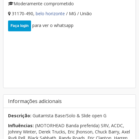
Moderamente comprometido
31170-490,
belo horizonte
/ MG / União
para ver o whatsapp
Faça login
Informações adicionais
Descrição:
Guitarrista Base/Solo & Slide open G
Influências:
(MOTORHEAD Banda preferida) SRV, ACDC,
Johnny Winter, Derek Trucks, Eric Jhonson, Chuck Barry, Axel
Rudi Pell, Black Sabbath, Randy Roads, Eric Clapton, Harren