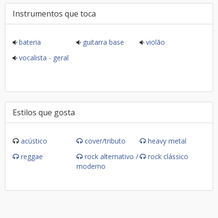
Instrumentos que toca
bateria
guitarra base
violão
vocalista - geral
Estilos que gosta
acústico
cover/tributo
heavy metal
reggae
rock alternativo /
rock clássico
moderno