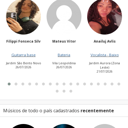
v
Mateus Vitor
Anailuj Avlis
Kakocampos
Bateria
Vocalista - Baixo
Guitarra base
o
Vila Leopoldina
Jardim Aurora (Zona
Jardim das Flores
26/07/2026
Leste)
23/07/2026
21/07/2026
Músicos de todo o país cadastrados
recentemente