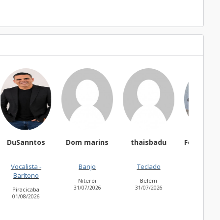
Dom marins
thaisbadu
FernandoCSCDo
Testa
Banjo
Teclado
Acordeão
Contr
Niterói
Belém
Itatiba
Caça
31/07/2026
31/07/2026
30/07/2026
30/07