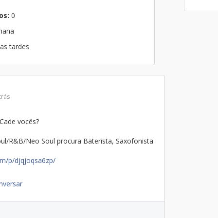
os:
0
emana
nas tardes
trás
 Cade vocês?
ul/R&B/Neo Soul procura Baterista, Saxofonista
om/p/djqjoqsa6zp/
nversar