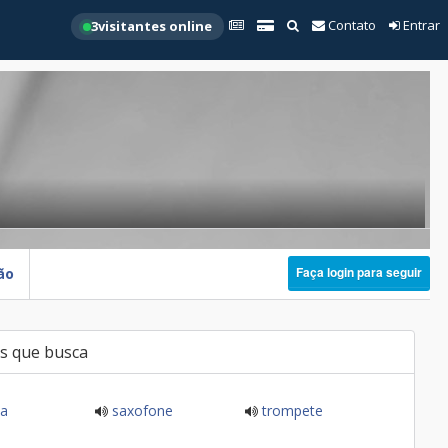
Contato
Entrar
3
visitantes online
Faça login para seguir
ão
s que busca
ia
saxofone
trompete