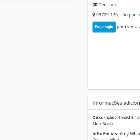
Dedicado
03729-120,
são paul
para ver o
Faça login
Informações adicion
Descrição:
Baixista co
Neo Soul)
Influências:
Amy Whine
Oasis, Liniker