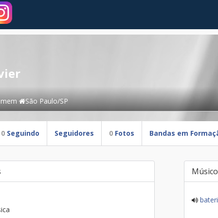
vier
omem
São Paulo/SP
0
Seguindo
Seguidores
0
Fotos
Bandas em Formaç
s
Músico
bater
ica