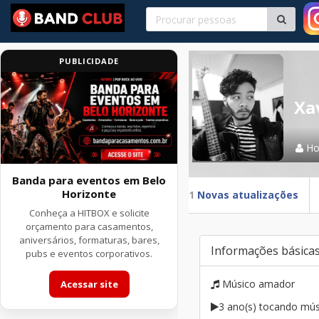
PUBLICIDADE
Xa
H
Banda para eventos em Belo
Horizonte
1
Novas atualizações
Conheça a HITBOX e solicite
orçamento para casamentos,
aniversários, formaturas, bares,
Informações básica
pubs e eventos corporativos.
Músico amador
Acessar site
3 ano(s) tocando mús