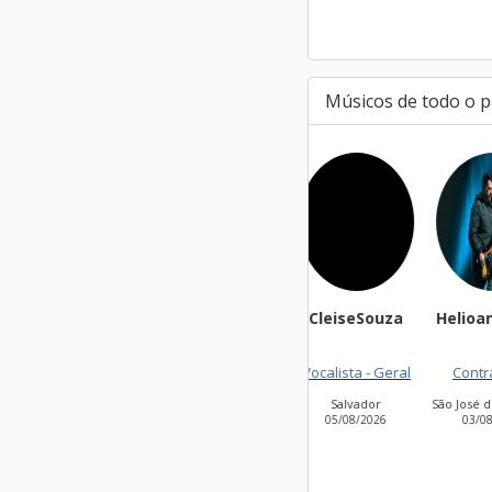
Músicos de todo o p
CleiseSouza
Helioandradejr
ton
Vocalista - Geral
Contrabaixo
Salvador
São José dos Campos
J
05/08/2026
03/08/2026
0