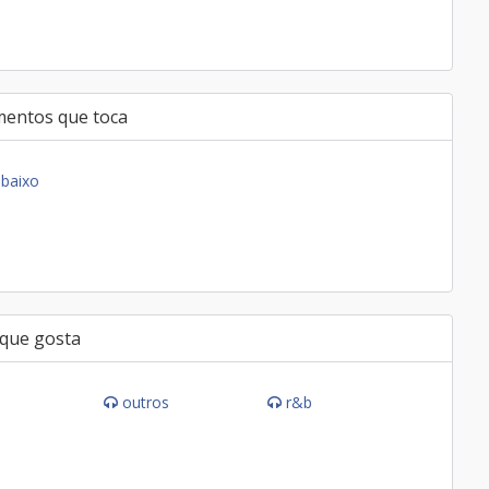
mentos que toca
baixo
 que gosta
outros
r&b