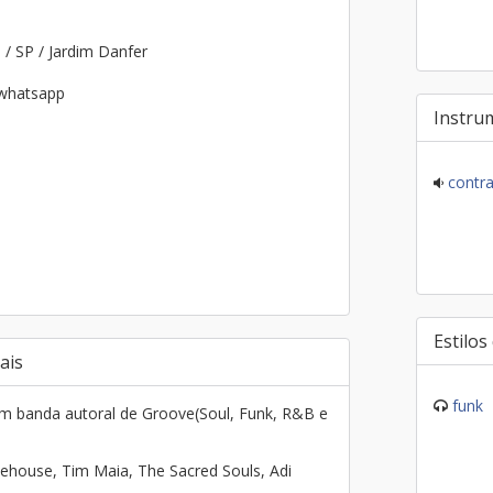
o
/ SP / Jardim Danfer
 whatsapp
Instru
contra
Estilos
ais
funk
m banda autoral de Groove(Soul, Funk, R&B e
house, Tim Maia, The Sacred Souls, Adi