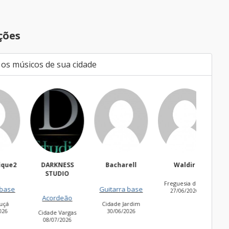
ções
 os músicos de sua cidade
DARKNESS
Bacharell
Waldir
Nik
STUDIO
Freguesia do Ó
Guitarra base
Bat
27/06/2026
Acordeão
Cidade Jardim
America
30/06/2026
26/06
Cidade Vargas
08/07/2026