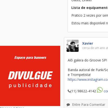
Lista de equipament
Pratico 2 vezes por s
Estou mais disponível 
Xavier
cerca de um ano a
Alô galera do Groove SP!
Banda autoral de Funk/So
e Trompetista!
https://www.instagram.c
(11) 98622-4142
co
Entre Para Comentar