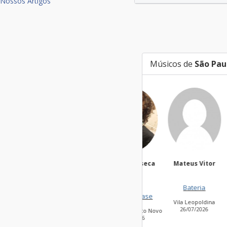
Nossos Artigos
Músicos de
São Pau
Filippi Fonseca
Mateus Vitor
An
Silv
Bateria
Voca
Guitarra base
Vila Leopoldina
Jardi
26/07/2026
Jardim São Bento Novo
2
26/07/2026