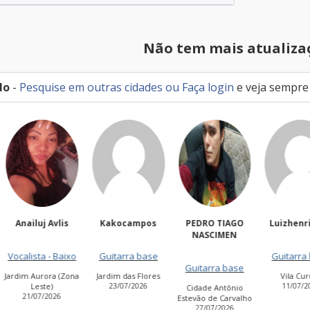
Não tem mais atualiza
lo
-
Pesquise em outras cidades
ou
Faça login
e veja sempre
ailuj Avlis
Kakocampos
PEDRO TIAGO
Luizhenrique2
NASCIMEN
lista - Baixo
Guitarra base
Guitarra base
Guitarra base
m Aurora (Zona
Jardim das Flores
Vila Curuçá
Leste)
23/07/2026
11/07/2026
Cidade Antônio
1/07/2026
Estevão de Carvalho
27/07/2026