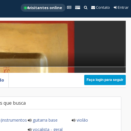
Contato
Entrar
4
visitantes online
Faça login para seguir
ão
s que busca
 (instrumentos
guitarra base
violão
vocalista - geral