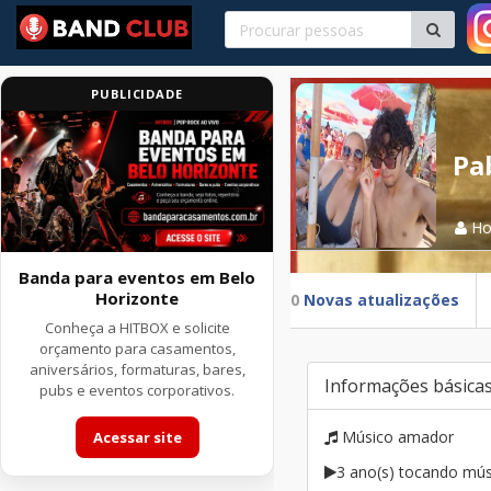
PUBLICIDADE
Pa
H
Banda para eventos em Belo
Horizonte
0
Novas atualizações
Conheça a HITBOX e solicite
orçamento para casamentos,
aniversários, formaturas, bares,
Informações básica
pubs e eventos corporativos.
Músico amador
Acessar site
3 ano(s) tocando mús