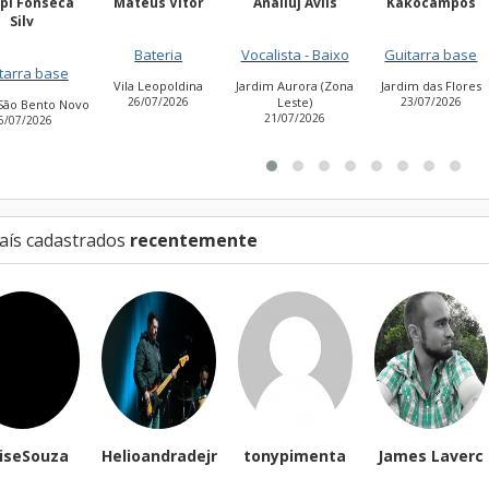
ppi Fonseca
Mateus Vitor
Anailuj Avlis
Kakocampos
Silv
Bateria
Vocalista - Baixo
Guitarra base
tarra base
Vila Leopoldina
Jardim Aurora (Zona
Jardim das Flores
26/07/2026
Leste)
23/07/2026
São Bento Novo
21/07/2026
6/07/2026
aís cadastrados
recentemente
eiseSouza
Helioandradejr
tonypimenta
James Laverc