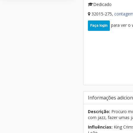
Dedicado
32015-275,
contage
para ver o
Faça login
Informações adicion
Descrição:
Procuro mon
com jazz, fazer umas j
Influências:
King Crim
Leão