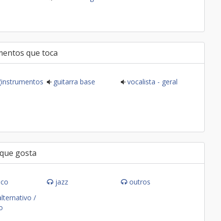
mentos que toca
 (instrumentos
guitarra base
vocalista - geral
 que gosta
ico
jazz
outros
lternativo /
o