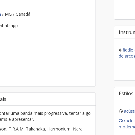
m
/ MG / Canadá
 whatsapp
Instru
fiddle
de arco)
Estilos
ais
acúst
tar uma banda mais progressiva, tentar algo
ams e apresentar.
rock a
modern
son, T.R.A.M, Takanaka, Harmonium, Nara