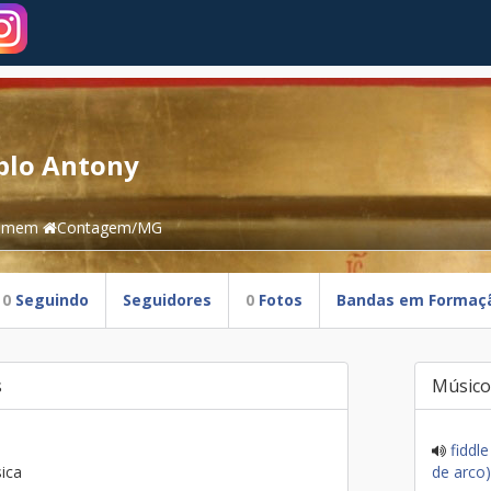
blo Antony
omem
Contagem/MG
0
Seguindo
Seguidores
0
Fotos
Bandas em Formaç
s
Músico
fiddle
ica
de arco)