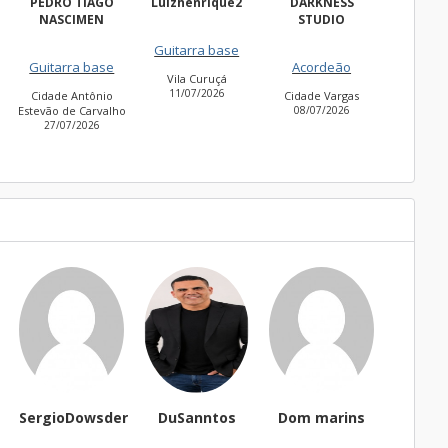
PEDRO TIAGO
Luizhenrique2
DARKNESS
Bach
NASCIMEN
STUDIO
Guitarra base
Guitar
Guitarra base
Acordeão
Vila Curuçá
Cidade
11/07/2026
30/06
Cidade Antônio
Cidade Vargas
Estevão de Carvalho
08/07/2026
27/07/2026
SergioDowsder
DuSanntos
Dom marins
thai