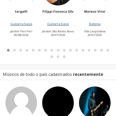
Filippi Fonseca Silv
Mateus Vitor
Anailuj Avlis
Guitarra base
Bateria
Vocalista - Baixo
Jardim São Bento Novo
Vila Leopoldina
Jardim Aurora (Zona
26/07/2026
26/07/2026
Leste)
21/07/2026
Músicos de todo o país cadastrados
recentemente