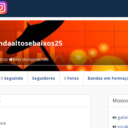
ndaaltosebaixos25
tros
Belo Horizonte/MG
0
Seguindo
Seguidores
0
Fotos
Bandas em Formaç
s
Músico
guitar
ica
vocali