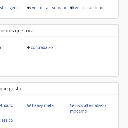
sta - geral
vocalista - soprano
vocalista - tenor
mentos que toca
a
contrabaixo
 que gosta
/tributo
heavy metal
rock alternativo /
moderno
clássico