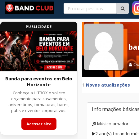
PUBLICIDADE
ba
Ou
Banda para eventos em Belo
Horizonte
1
Novas atualizações
Conheça a HITBOX e solicite
orçamento para casamentos,
aniversários, formaturas, bares,
Informações básica
pubs e eventos corporativos.
Músico amador
Acessar site
2 ano(s) tocando mús