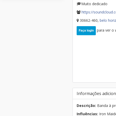
Muito dedicado
https://soundcloud
30662-460,
belo hori
para ver o
Faça login
Informações adicion
Descrição:
Banda à pro
Influências:
Iron Maide