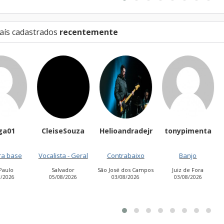
aís cadastrados
recentemente
eiseSouza
Helioandradejr
tonypimenta
James Laverc
lista - Geral
Contrabaixo
Banjo
Guitarra base
Salvador
São José dos Campos
Juiz de Fora
Charqueadas
5/08/2026
03/08/2026
03/08/2026
06/08/2026