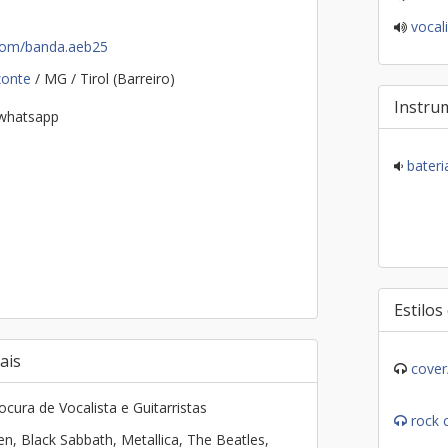
vocali
.com/banda.aeb25
zonte
/ MG / Tirol (Barreiro)
Instru
 whatsapp
bateri
Estilos
ais
cover
cura de Vocalista e Guitarristas
rock 
n, Black Sabbath, Metallica, The Beatles,