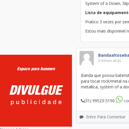
System of a Down, Slip
Lista de equipament
Pratico 3 vezes por s
Estou mais disponível n
Bandaaltoseba
6 mêses atrás
Banda que possui baterist
para tocar rock/metal na região barreiro: 
metallica, system of a dow
(31) 99523-5150
co
Entre Para Comentar