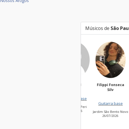
Nossos Artigos
Músicos de
São Pau
targa01
Filippi Fonseca
Ma
Silv
Guitarra base
Guitarra base
Jardim Peri Peri
Vil
06/08/2026
2
Jardim São Bento Novo
26/07/2026