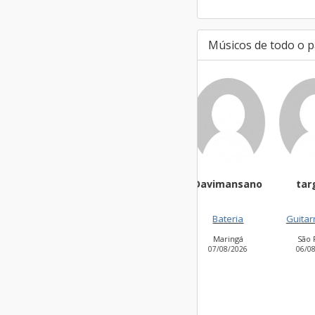
Músicos de todo o p
Davimansano
targa01
Cl
Bateria
Guitarra base
Voca
Maringá
São Paulo
07/08/2026
06/08/2026
0