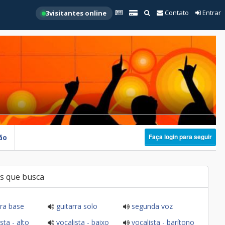
Contato
Entrar
3
visitantes online
Faça login para seguir
ão
s que busca
ra base
guitarra solo
segunda voz
sta - alto
vocalista - baixo
vocalista - barítono