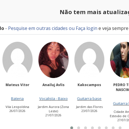
Não tem mais atualiza
lo
-
Pesquise em outras cidades
ou
Faça login
e veja sempre
teus Vitor
Anailuj Avlis
Kakocampos
PEDRO TIAGO
NASCIMEN
Bateria
Vocalista - Baixo
Guitarra base
Guitarra base
a Leopoldina
Jardim Aurora (Zona
Jardim das Flores
6/07/2026
Leste)
23/07/2026
Cidade Antônio
21/07/2026
Estevão de Carvalh
27/07/2026