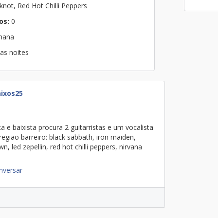
knot, Red Hot Chilli Peppers
os:
0
emana
as noites
ixos25
a e baixista procura 2 guitarristas e um vocalista
black sabbath, iron maiden,
n, led zepellin, red hot chilli peppers, nirvana
nversar