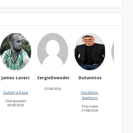
SergioDowsder
DuSanntos
Dom marins
thai
02/08/2026
Vocalista -
Banjo
Tec
Barítono
Niterói
Be
31/07/2026
31/07
Piracicaba
01/08/2026