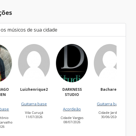
ções
 os músicos de sua cidade
Luizhenrique2
DARKNESS
Bacharell
Wal
STUDIO
Fregues
Guitarra base
Guitarra base
27/06
Acordeão
Vila Curuçá
Cidade Jardim
11/07/2026
30/06/2026
Cidade Vargas
o
08/07/2026